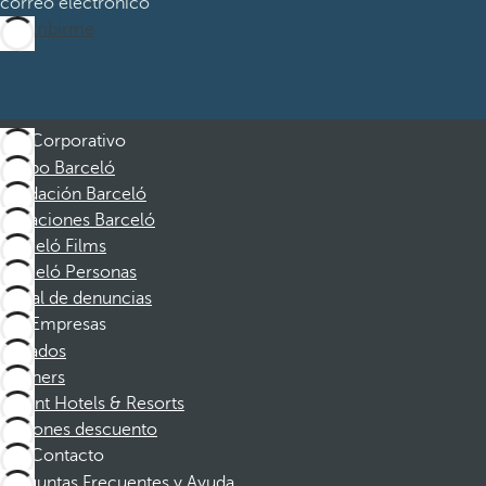
correo electrónico
Suscribirme
Corporativo
Grupo Barceló
Fundación Barceló
Vacaciones Barceló
Barceló Films
Barceló Personas
Canal de denuncias
Empresas
Afiliados
Partners
Dorint Hotels & Resorts
Cupones descuento
Contacto
Preguntas Frecuentes y Ayuda