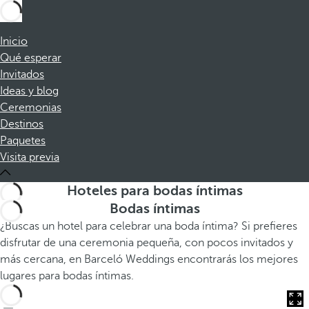
Inicio
Qué esperar
Invitados
Ideas y blog
Ceremonias
Destinos
Paquetes
Visita previa
Hoteles para bodas íntimas
Bodas íntimas
¿Buscas un hotel para celebrar una boda íntima? Si prefieres
disfrutar de una ceremonia pequeña, con pocos invitados y
más cercana, en Barceló Weddings encontrarás los mejores
lugares para bodas íntimas.