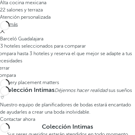
Alta cocina mexicana
22 salones y terraza
Atención personalizada
Ver más
Barceló Guadalajara
/3 hoteles seleccionados para comparar
mpara hasta 3 hoteles y reserva el que mejor se adapte a tus
ecesidades
errar
ompara
Colección Intimas
Déjennos hacer realidad
sus sueños
Nuestro equipo de planificadores de bodas estará encantado
de ayudarles a crear una boda inolvidable.
Contactar ahora
Colección Intimas
Sus seres queridos estarán atendidos en todo momento