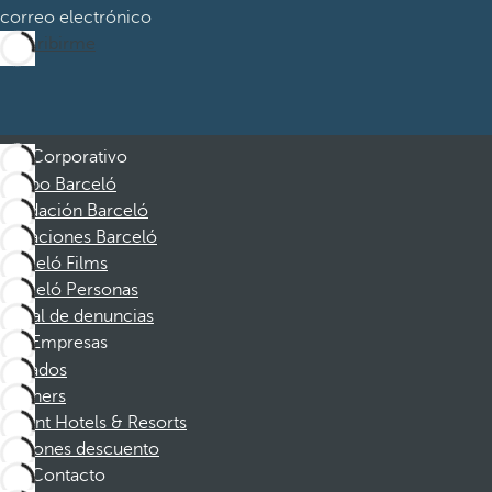
correo electrónico
Suscribirme
Corporativo
Grupo Barceló
Fundación Barceló
Vacaciones Barceló
Barceló Films
Barceló Personas
Canal de denuncias
Empresas
Afiliados
Partners
Dorint Hotels & Resorts
Cupones descuento
Contacto