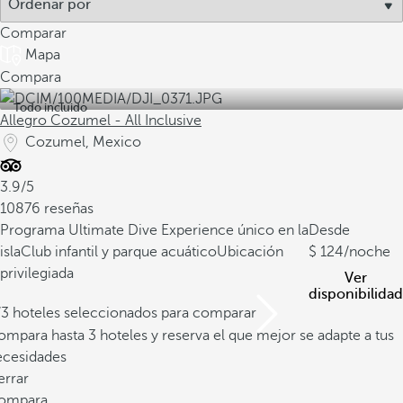
Comparar
Mapa
Compara
Todo incluido
Allegro Cozumel - All Inclusive
Cozumel, Mexico
3.9/5
10876 reseñas
Programa Ultimate Dive Experience único en la
Desde
isla
Club infantil y parque acuático
Ubicación
124
/noche
privilegiada
Ver
disponibilidad
/3 hoteles seleccionados para comparar
mpara hasta 3 hoteles y reserva el que mejor se adapte a tus
ecesidades
errar
ompara