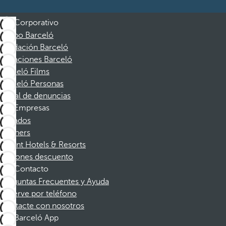
Corporativo
Grupo Barceló
Fundación Barceló
Vacaciones Barceló
Barceló Films
Barceló Personas
Canal de denuncias
Empresas
Afiliados
Partners
Dorint Hotels & Resorts
Cupones descuento
Contacto
Preguntas Frecuentes y Ayuda
Reserve por teléfono
Contacte con nosotros
Barceló App