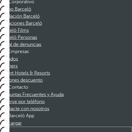
Corporativo
Grupo Barceló
Fundación Barceló
Vacaciones Barceló
Barceló Films
Barceló Personas
Canal de denuncias
Empresas
Afiliados
Partners
Dorint Hotels & Resorts
Cupones descuento
Contacto
Preguntas Frecuentes y Ayuda
Reserve por teléfono
Contacte con nosotros
Barceló App
Descargar