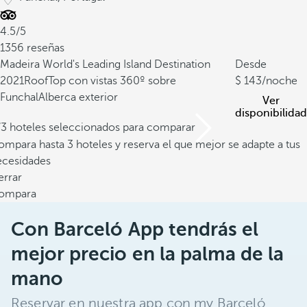
4.5/5
1356 reseñas
Madeira World's Leading Island Destination
Desde
2021
RoofTop con vistas 360º sobre
143
/noche
Funchal
Alberca exterior
Ver
disponibilidad
/3 hoteles seleccionados para comparar
mpara hasta 3 hoteles y reserva el que mejor se adapte a tus
ecesidades
errar
ompara
Con Barceló App tendrás el
mejor precio en la palma de la
mano
Reservar en nuestra app con my Barceló