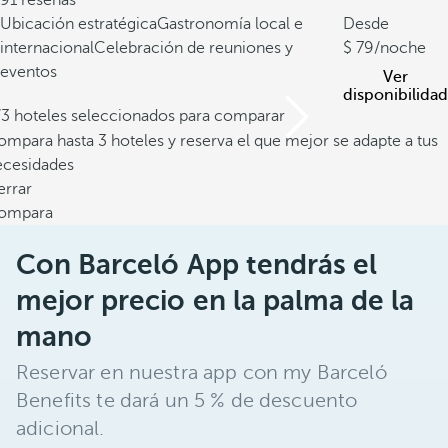
91 reseñas
Ubicación estratégica
Gastronomía local e
Desde
internacional
Celebración de reuniones y
79
/noche
eventos
Ver
disponibilidad
/3 hoteles seleccionados para comparar
mpara hasta 3 hoteles y reserva el que mejor se adapte a tus
ecesidades
errar
ompara
Con Barceló App tendrás el
mejor precio en la palma de la
mano
Reservar en nuestra app con my Barceló
Benefits te dará un 5 % de descuento
adicional.