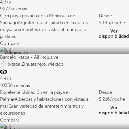
4.3/5
9277 reseñas
Con playa privada en la Península de
Desde
Santiago
Arquitectura inspirada en la cultura
185
/noche
maya
Junior Suites con vistas al mar o a los
Ver
disponibilidad
jardines
Compara
Todo incluido
Barceló Ixtapa - All Inclusive
Ixtapa Zihuatanejo, Mexico
4.4/5
10358 reseñas
Excelente ubicación en la playa el
Desde
Palmar
Albercas y habitaciones con vistas al
216
/noche
mar
Gran variedad de entretenimientos y
Ver
disponibilidad
excursiones
Compara