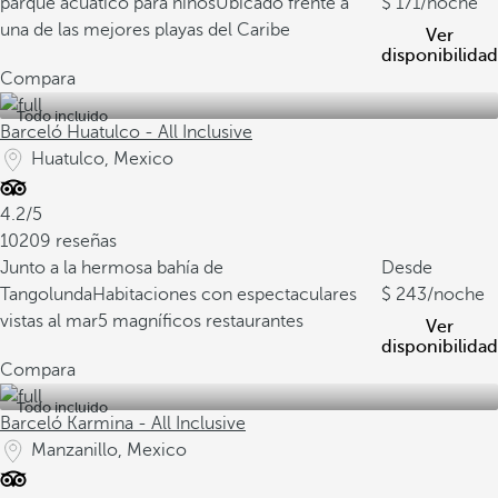
parque acuático para niños
Ubicado frente a
171
/noche
una de las mejores playas del Caribe
Ver
disponibilidad
Compara
Todo incluido
Barceló Huatulco - All Inclusive
Huatulco, Mexico
4.2/5
10209 reseñas
Junto a la hermosa bahía de
Desde
Tangolunda
Habitaciones con espectaculares
243
/noche
vistas al mar
5 magníficos restaurantes
Ver
disponibilidad
Compara
Todo incluido
Barceló Karmina - All Inclusive
Manzanillo, Mexico