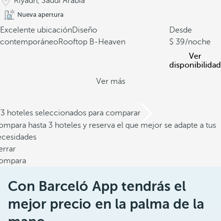
Riyadh, Saudi Arabia
Nueva apertura
Excelente ubicación
Diseño
Desde
contemporáneo
Rooftop B-Heaven
39
/noche
Ver
disponibilidad
Ver más
/3 hoteles seleccionados para comparar
mpara hasta 3 hoteles y reserva el que mejor se adapte a tus
ecesidades
errar
ompara
Con Barceló App tendrás el
mejor precio en la palma de la