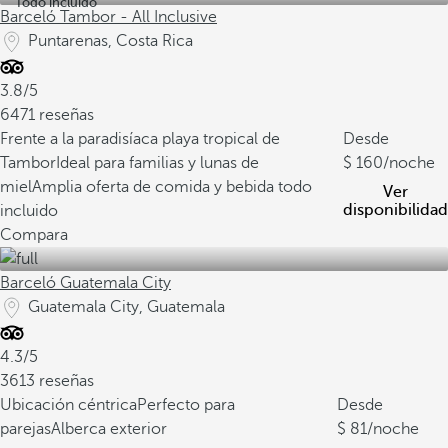
Todo incluido
Barceló Tambor - All Inclusive
Puntarenas, Costa Rica
3.8/5
6471 reseñas
Frente a la paradisíaca playa tropical de
Desde
Tambor
Ideal para familias y lunas de
160
/noche
miel
Amplia oferta de comida y bebida todo
Ver
disponibilidad
incluido
Compara
Barceló Guatemala City
Guatemala City, Guatemala
4.3/5
3613 reseñas
Ubicación céntrica
Perfecto para
Desde
parejas
Alberca exterior
81
/noche