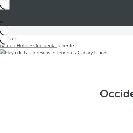
Estás en
Barceló
Hoteles
Occidental
Tenerife
Occide