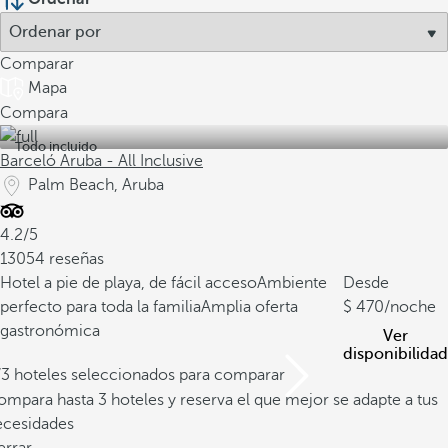
Comparar
Mapa
Compara
Todo incluido
Barceló Aruba - All Inclusive
Palm Beach, Aruba
4.2/5
13054 reseñas
Hotel a pie de playa, de fácil acceso
Ambiente
Desde
perfecto para toda la familia
Amplia oferta
470
/noche
gastronómica
Ver
disponibilidad
/3 hoteles seleccionados para comparar
mpara hasta 3 hoteles y reserva el que mejor se adapte a tus
ecesidades