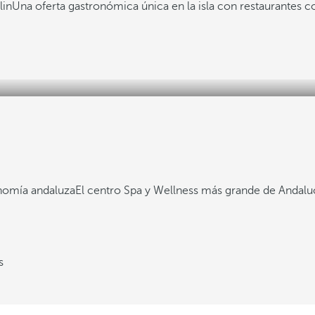
lin
Una oferta gastronómica única en la isla con restaurantes co
nomía andaluza
El centro Spa y Wellness más grande de Andalu
s