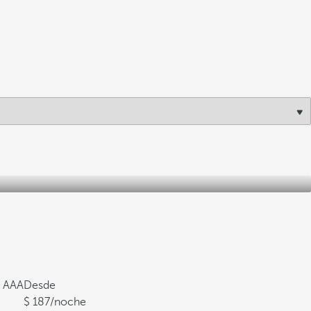
a AAA
Desde
187
/noche