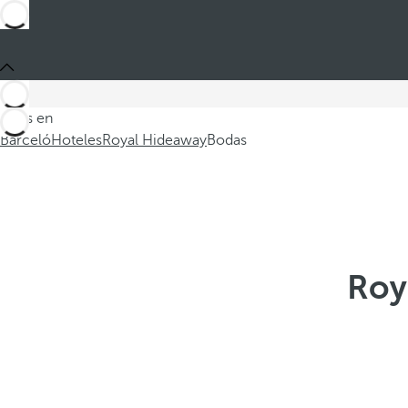
Estás en
Barceló
Hoteles
Royal Hideaway
Bodas
Roy