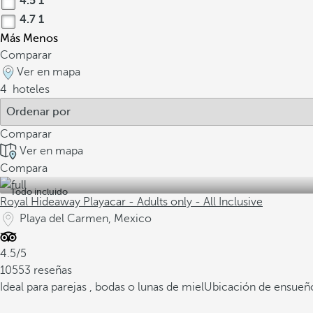
4.5
1
4.7
1
Más
Menos
Comparar
Ver en mapa
4
hoteles
Comparar
Ver en mapa
Compara
Todo incluido
Royal Hideaway Playacar - Adults only - All Inclusive
Playa del Carmen, Mexico
4.5/5
10553 reseñas
Ideal para parejas , bodas o lunas de miel
Ubicación de ensueño