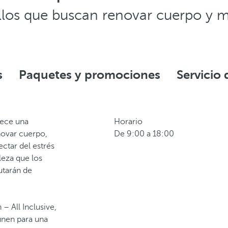
llos que buscan renovar cuerpo y m
s
Paquetes y promociones
Servicio 
ece una
Horario
novar cuerpo,
De 9:00 a 18:00
ctar del estrés
leza que los
utarán de
– All Inclusive,
 unen para una