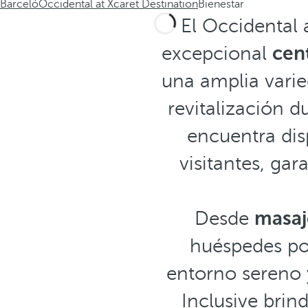
Barceló
Occidental at Xcaret Destination
Bienestar
El Occidental 
excepcional
cen
una amplia vari
revitalización d
encuentra dis
visitantes, ga
Desde
masaj
huéspedes pod
entorno sereno y
Inclusive bri