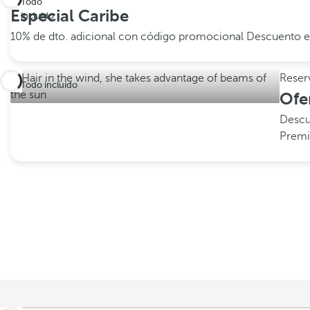
Todo
Especial Caribe
incluido
10% de dto. adicional con código promocional
Descuento e
Reser
Todo incluido
Ofe
Descu
Premi