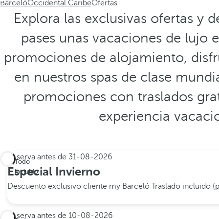
Barceló
Occidental Caribe
Ofertas
Explora las exclusivas ofertas y 
pases unas vacaciones de lujo e
promociones de alojamiento, disfru
en nuestros spas de clase mundi
promociones con traslados grat
experiencia vacaci
Reserva antes de
31-08-2026
Todo
Especial Invierno
incluido
Descuento exclusivo cliente my Barceló
Traslado incluido (
Reserva antes de
10-08-2026