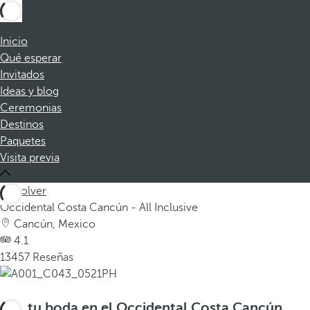
Inicio
Qué esperar
Invitados
Ideas y blog
Ceremonias
Destinos
Paquetes
Visita previa
Volver
Occidental Costa Cancún - All Inclusive
Cancún, Mexico
4.1
13457 Reseñas
tu boda en el Occidental Costa Cancún