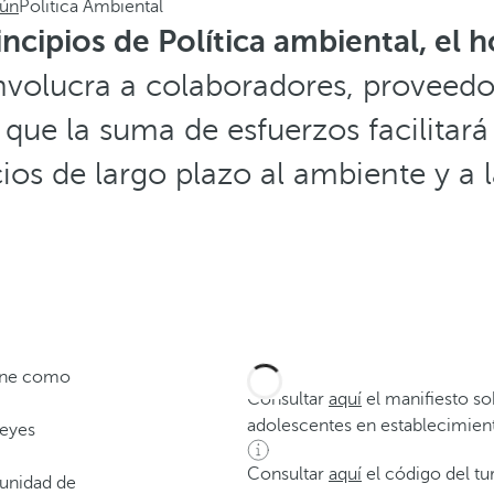
cún
Politica Ambiental
incipios de Política ambiental, el 
nvolucra a colaboradores, proveedo
ue la suma de esfuerzos facilitará 
cios de largo plazo al ambiente y a
iene como
Consultar
aquí
el manifiesto so
adolescentes en establecimient
leyes
Consultar
aquí
el código del tu
munidad de