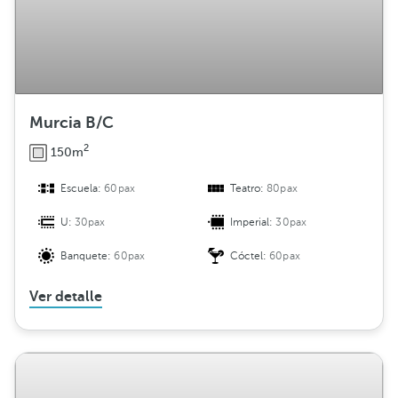
Murcia B/C
2
150m
Escuela:
60pax
Teatro:
80pax
U:
30pax
Imperial:
30pax
Banquete:
60pax
Cóctel:
60pax
Ver detalle