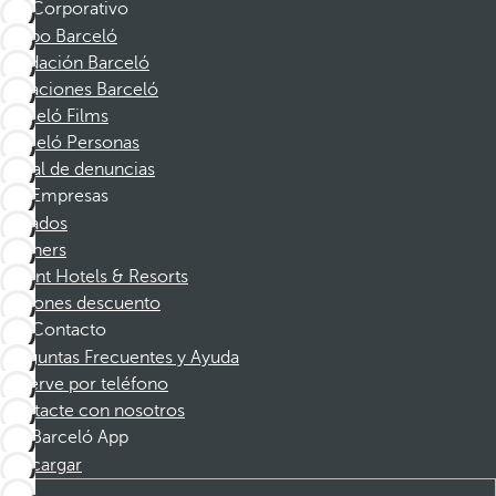
Corporativo
Grupo Barceló
Fundación Barceló
Vacaciones Barceló
Barceló Films
Barceló Personas
Canal de denuncias
Empresas
Afiliados
Partners
Dorint Hotels & Resorts
Cupones descuento
Contacto
Preguntas Frecuentes y Ayuda
Reserve por teléfono
Contacte con nosotros
Barceló App
Descargar