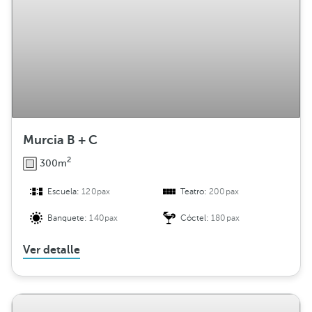
Murcia B + C
2
300m
Escuela:
120pax
Teatro:
200pax
Banquete:
140pax
Cóctel:
180pax
Ver detalle