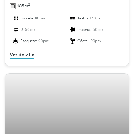
2
185m
Escuela:
80pax
Teatro:
140pax
U:
50pax
Imperial:
50pax
Banquete:
90pax
Cóctel:
90pax
Ver detalle