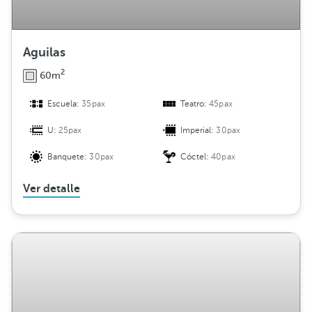
Aguilas
2
60m
Escuela:
35pax
Teatro:
45pax
U:
25pax
Imperial:
30pax
Banquete:
30pax
Cóctel:
40pax
Ver detalle