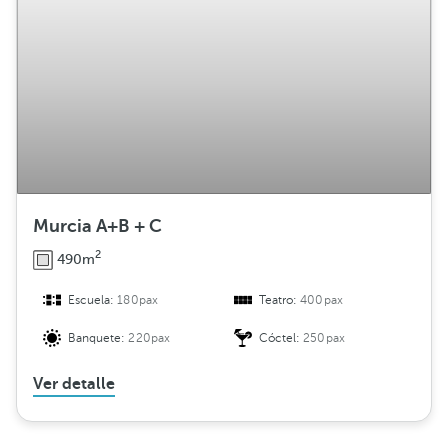
Murcia A+B + C
2
490m
Escuela:
180pax
Teatro:
400pax
Banquete:
220pax
Cóctel:
250pax
Ver detalle