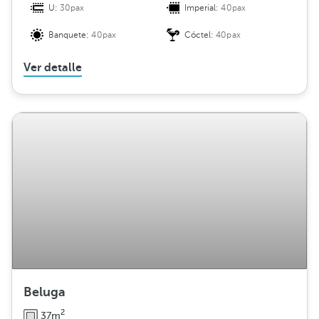
U:
30pax
Imperial:
40pax
Banquete:
40pax
Cóctel:
40pax
Ver detalle
Beluga
2
37m