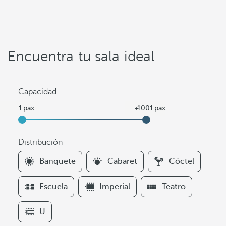
Encuentra tu sala ideal
Capacidad
Distribución
F
Banquete
Cabaret
Cóctel
i
l
Escuela
Imperial
Teatro
t
e
U
r