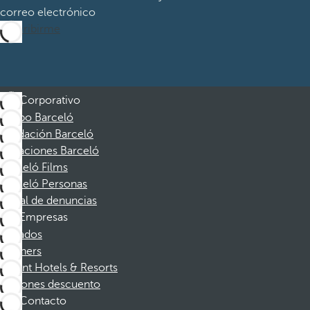
correo electrónico
Suscribirme
Corporativo
Grupo Barceló
Fundación Barceló
Vacaciones Barceló
Barceló Films
Barceló Personas
Canal de denuncias
Empresas
Afiliados
Partners
Dorint Hotels & Resorts
Cupones descuento
Contacto