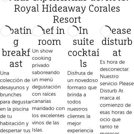
Royal Hideaway Corales
Resort
Floatin
Chef in
In
Please
g
room
suite
disturb
breakf
Un show
cocktai
at
cooking
ast
ls
Es hora de
privado
desconectar.
saboreando
Una
Disfruta de
Nuestro
un menú
colección de
un novedoso
servicio Please
degustación
desayunos y
formato que
Disturb At
con raíces
brunches
brinda a
marca el
canarias
para degustar
todos
comienzo de
maridado con
en la piscina
nuestros
esas horas de
los excelentes
de tu
clientes la
ocio que
vinos de las
habitación y
mejor
tanto te
Islas.
despertar tus
experiencia
mereces.