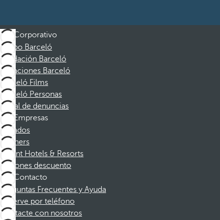
Corporativo
Grupo Barceló
Fundación Barceló
Vacaciones Barceló
Barceló Films
Barceló Personas
Canal de denuncias
Empresas
Afiliados
Partners
Dorint Hotels & Resorts
Cupones descuento
Contacto
Preguntas Frecuentes y Ayuda
Reserve por teléfono
Contacte con nosotros