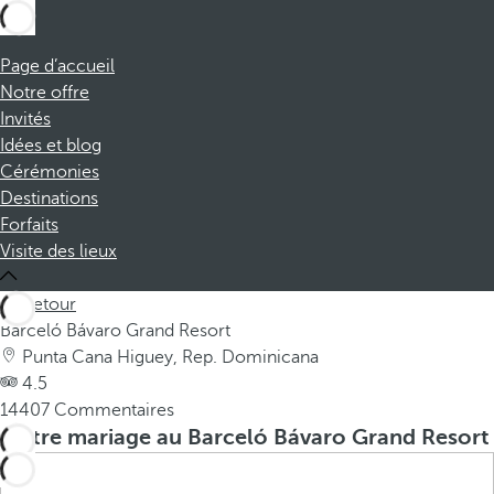
Page d’accueil
Notre offre
Invités
Idées et blog
Cérémonies
Destinations
Forfaits
Visite des lieux
Retour
Barceló Bávaro Grand Resort
Punta Cana Higuey, Rep. Dominicana
4.5
14407 Commentaires
Votre mariage au Barceló Bávaro Grand Resort