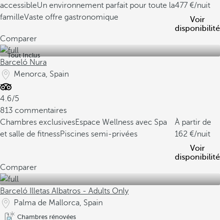
accessible
Un environnement parfait pour toute la
477
/nuit
famille
Vaste offre gastronomique
Voir
disponibilité
Comparer
Tout Inclus
Barceló Nura
Menorca, Spain
4.6/5
813 commentaires
Chambres exclusives
Espace Wellness avec Spa
À partir de
et salle de fitness
Piscines semi-privées
162
/nuit
Voir
disponibilité
Comparer
Barceló Illetas Albatros - Adults Only
Palma de Mallorca, Spain
Chambres rénovées