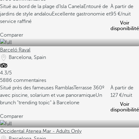
Situé au bord de la plage d’Isla Canela
Entouré de
À partir de
jardins de style andalou
Excellente gastronomie et
95
/nuit
service raffiné
Voir
disponibilité
Comparer
Barceló Raval
Barcelona, Spain
4.3/5
5886 commentaires
Situé près des fameuses Ramblas
Terrasse 360º
À partir de
avec piscine, solarium et vue panoramique
Un
127
/nuit
brunch "trending topic" à Barcelone
Voir
disponibilité
Comparer
Occidental Atenea Mar - Adults Only
Barcelona, Spain