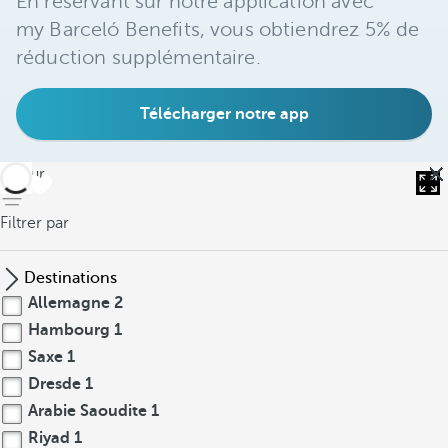
En réservant sur notre application avec
my Barceló Benefits, vous obtiendrez 5% de
réduction supplémentaire.
Télécharger notre app
retour
Filtrer par
Destinations
Allemagne
2
Hambourg
1
Saxe
1
Dresde
1
Arabie Saoudite
1
Riyad
1