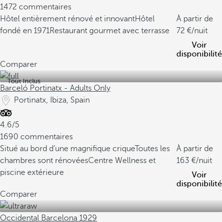
1472 commentaires
Hôtel entièrement rénové et innovant
Hôtel
À partir de
fondé en 1971
Restaurant gourmet avec terrasse
72
/nuit
Voir
disponibilité
Comparer
Tout Inclus
Barceló Portinatx - Adults Only
Portinatx, Ibiza, Spain
4.6/5
1690 commentaires
Situé au bord d’une magnifique crique
Toutes les
À partir de
chambres sont rénovées
Centre Wellness et
163
/nuit
piscine extérieure
Voir
disponibilité
Comparer
Occidental Barcelona 1929