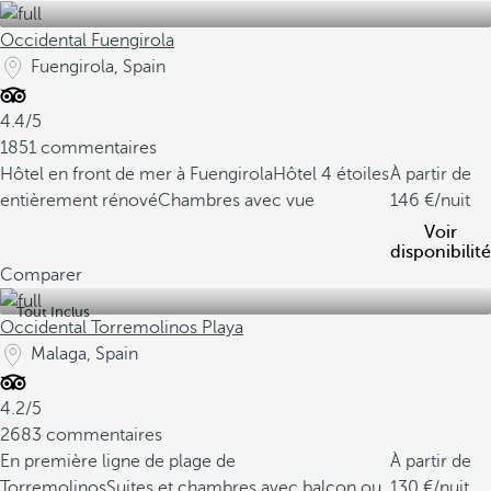
Occidental Fuengirola
Fuengirola, Spain
4.4/5
1851 commentaires
Hôtel en front de mer à Fuengirola
Hôtel 4 étoiles
À partir de
entièrement rénové
Chambres avec vue
146
/nuit
Voir
disponibilité
Comparer
Tout Inclus
Occidental Torremolinos Playa
Malaga, Spain
4.2/5
2683 commentaires
En première ligne de plage de
À partir de
Torremolinos
Suites et chambres avec balcon ou
130
/nuit