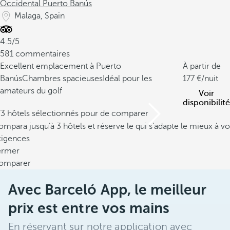
Occidental Puerto Banús
Malaga, Spain
4.5/5
581 commentaires
Excellent emplacement à Puerto
À partir de
Banús
Chambres spacieuses
Idéal pour les
177
/nuit
amateurs du golf
Voir
disponibilité
/3 hôtels sélectionnés pour de comparer
mpara jusqu’à 3 hôtels et réserve le qui s’adapte le mieux à vo
xigences
ermer
omparer
Avec Barceló App, le meilleur
prix est entre vos mains
En réservant sur notre application avec