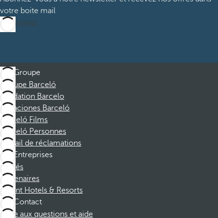
votre boite mail
M’abonner
Groupe
Groupe Barceló
Fondation Barcelo
Vacaciones Barceló
Barceló Films
Barceló Personnes
Portail de réclamations
Entreprises
Affiliés
Partenaires
Dorint Hotels & Resorts
Contact
Foire aux questions et aide