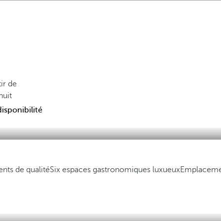
tir de
nuit
disponibilité
nts de qualité
Six espaces gastronomiques luxueux
Emplacemen