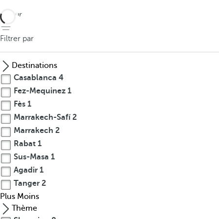
retour
Filtrer par
Destinations
Casablanca
4
Fez-Mequinez
1
Fès
1
Marrakech-Safí
2
Marrakech
2
Rabat
1
Sus-Masa
1
Agadir
1
Tanger
2
Plus
Moins
Thème