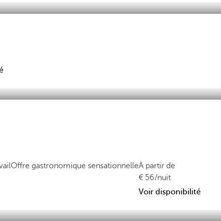
é
vail
Offre gastronomique sensationnelle
À partir de
56
/nuit
Voir disponibilité