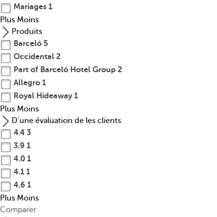
Mariages
1
Plus
Moins
Produits
Barceló
5
Occidental
2
Part of Barceló Hotel Group
2
Allegro
1
Royal Hideaway
1
Plus
Moins
D’une évaluation de les clients
4.4
3
3.9
1
4.0
1
4.1
1
4.6
1
Plus
Moins
Comparer