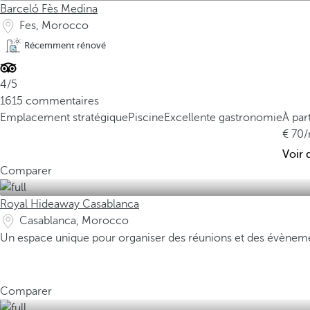
Barceló Fès Medina
Fes, Morocco
Récemment rénové
4/5
1615 commentaires
Emplacement stratégique
Piscine
Excellente gastronomie
À par
70
/
Voir 
Comparer
Royal Hideaway Casablanca
Casablanca, Morocco
Un espace unique pour organiser des réunions et des évèneme
Comparer