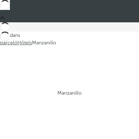
Ces dans
Barceló
Hôtels
Manzanillo
Manzanillo