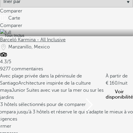
Comparer
Carte
Comparer
Tout Inclus
Barceló Karmina - All Inclusive
Manzanillo, Mexico
4.3/5
9277 commentaires
Avec plage privée dans la péninsule de
À partir de
Santiago
Architecture inspirée de la culture
160
/nuit
maya
Junior Suites avec vue sur la mer ou sur les
Voir
disponibilité
jardins
/3 hôtels sélectionnés pour de comparer
mpara jusqu’à 3 hôtels et réserve le qui s’adapte le mieux à vo
xigences
ermer