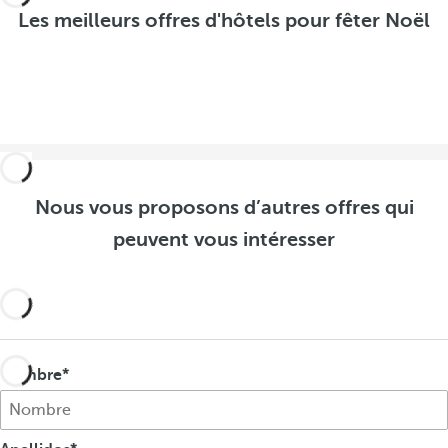
t
l
t
Les meilleurs offres d'hôtels pour fêter Noël
e
t
e
r
e
r
l
r
l
e
l
e
s
e
s
o
s
o
f
o
f
f
f
Nous vous proposons d’autres offres qui
f
r
f
r
peuvent vous intéresser
e
r
e
s
e
s
s
Nombre