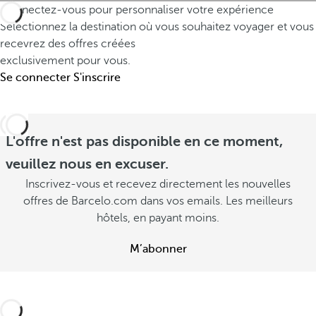
r
o
Connectez-vous pour personnaliser votre expérience
e
a
Sélectionnez la destination où vous souhaitez voyager et vous
u
n
v
recevrez des offres créées
s
t
e
exclusivement pour vous.
é
a
Se connecter
l
S'inscrire
c
v
d
h
e
e
a
c
e
L'offre n'est pas disponible en ce moment,
p
v
p
veuillez nous en excuser.
p
o
e
Inscrivez-vous et recevez directement les nouvelles
e
u
r
offres de Barcelo.com dans vos emails. Les meilleurs
r
s
C
hôtels, en payant moins.
C
o
C
o
M’abonner
n
o
n
s
n
s
u
s
u
l
u
l