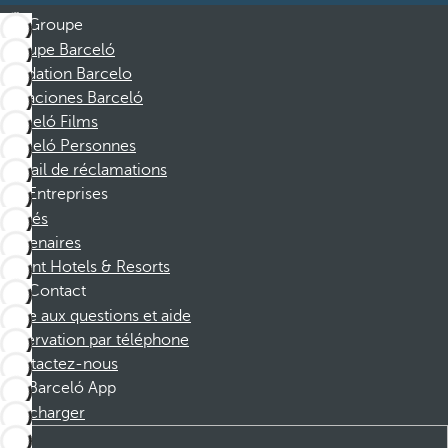
Groupe
Groupe Barceló
Fondation Barcelo
Vacaciones Barceló
Barceló Films
Barceló Personnes
Portail de réclamations
Entreprises
Affiliés
Partenaires
Dorint Hotels & Resorts
Contact
Foire aux questions et aide
Réservation par téléphone
Contactez-nous
Barceló App
Télécharger