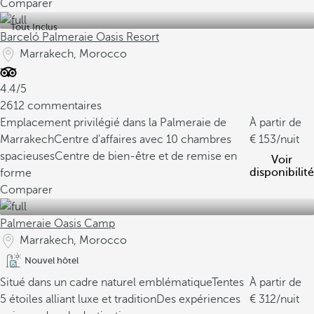
Comparer
Tout Inclus
Barceló Palmeraie Oasis Resort
Marrakech, Morocco
4.4/5
2612 commentaires
Emplacement privilégié dans la Palmeraie de
À partir de
Marrakech
Centre d'affaires avec 10 chambres
153
/nuit
spacieuses
Centre de bien-être et de remise en
Voir
disponibilité
forme
Comparer
Palmeraie Oasis Camp
Marrakech, Morocco
Nouvel hôtel
Situé dans un cadre naturel emblématique
Tentes
À partir de
5 étoiles alliant luxe et tradition
Des expériences
312
/nuit