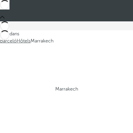
Ces dans
Barceló
Hôtels
Marrakech
Marrakech