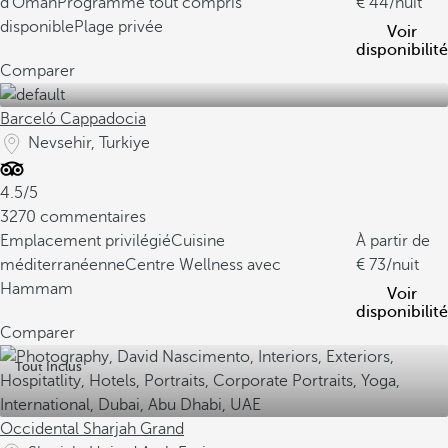
d'Oman
Programme tout compris
44
/nuit
disponible
Plage privée
Voir
disponibilité
Comparer
Barceló Cappadocia
Nevsehir, Turkiye
4.5/5
3270 commentaires
Emplacement privilégié
Cuisine
À partir de
méditerranéenne
Centre Wellness avec
73
/nuit
Hammam
Voir
disponibilité
Comparer
Tout Inclus
Occidental Sharjah Grand