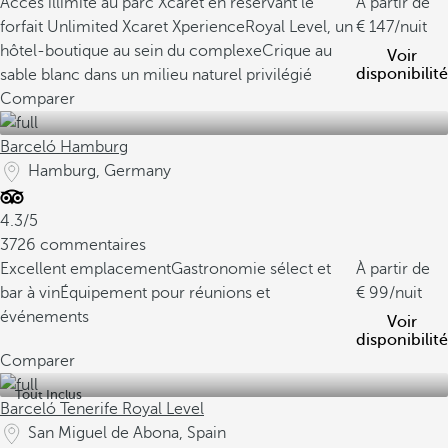
Accès illimité au parc Xcaret en réservant le
À partir de
forfait Unlimited Xcaret Xperience
Royal Level, un
147
/nuit
hôtel-boutique au sein du complexe
Crique au
Voir
disponibilité
sable blanc dans un milieu naturel privilégié
Comparer
Barceló Hamburg
Hamburg, Germany
4.3/5
3726 commentaires
Excellent emplacement
Gastronomie sélect et
À partir de
bar à vin
Équipement pour réunions et
99
/nuit
événements
Voir
disponibilité
Comparer
Tout Inclus
Barceló Tenerife Royal Level
San Miguel de Abona, Spain