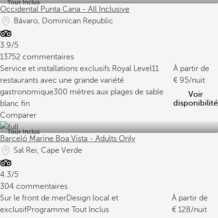
Tout Inclus
Occidental Punta Cana - All Inclusive
Bávaro, Dominican Republic
3.9/5
13752 commentaires
Service et installations exclusifs Royal Level
11
À partir de
restaurants avec une grande variété
95
/nuit
gastronomique
300 mètres aux plages de sable
Voir
disponibilité
blanc fin
Comparer
Tout Inclus
Barceló Marine Boa Vista - Adults Only
Sal Rei, Cape Verde
4.3/5
304 commentaires
Sur le front de mer
Design local et
À partir de
exclusif
Programme Tout Inclus
128
/nuit