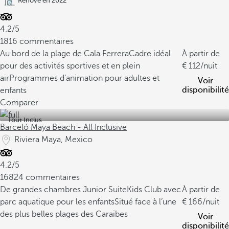
Rénové en 2022
4.2/5
1816 commentaires
Au bord de la plage de Cala Ferrera
Cadre idéal
À partir de
pour des activités sportives et en plein
112
/nuit
air
Programmes d’animation pour adultes et
Voir
disponibilité
enfants
Comparer
Tout Inclus
Barceló Maya Beach - All Inclusive
Riviera Maya, Mexico
4.2/5
16824 commentaires
De grandes chambres Junior Suite
Kids Club avec
À partir de
parc aquatique pour les enfants
Situé face à l’une
166
/nuit
des plus belles plages des Caraïbes
Voir
disponibilité