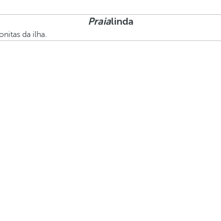
Praia
linda
itas da ilha.