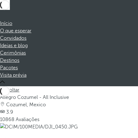
Início
O que esperar
Convidados
Ideias e blog
Cerimônias
Destinos
Pacotes
Visita prévia
Voltar
Allegro Cozumel - All Inclusive
Cozumel, Mexico
3.9
10868 Avaliações