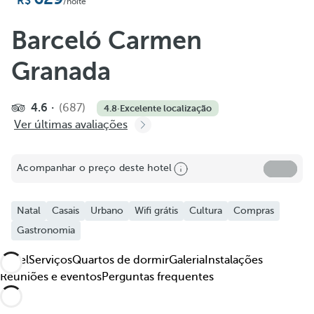
Adicionar aos favoritos
/noite
Ver mais fotos e vídeos
Barceló Carmen
Granada
4.6
(687)
4.8
·
Excelente localização
Ver últimas avaliações
Acompanhar o preço deste hotel
Natal
Casais
Urbano
Wifi grátis
Cultura
Compras
Gastronomia
Hotel
Serviços
Quartos de dormir
Galeria
Instalações
Reuniões e eventos
Perguntas frequentes