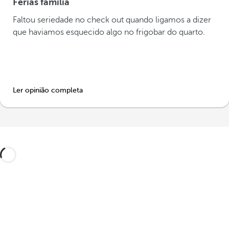
Ferias familia
Faltou seriedade no check out quando ligamos a dizer
que haviamos esquecido algo no frigobar do quarto.
Ler opinião completa
Projete a sua viagem à sua medida com
estas experiências em Granada e