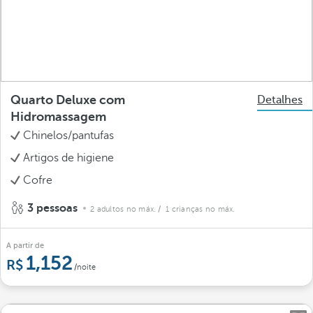
Quarto Deluxe com
Detalhes
Hidromassagem
Chinelos/pantufas
Artigos de higiene
Cofre
3 pessoas
2 adultos no máx.
/ 1 crianças no máx.
A partir de
1,152
/noite