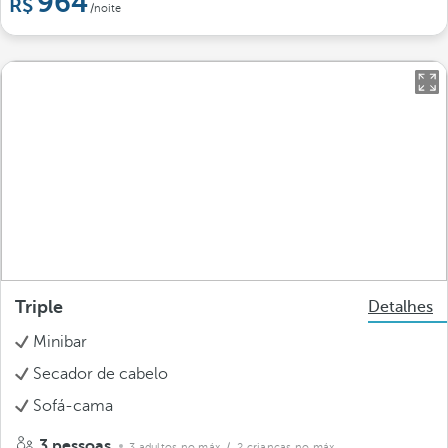
964
/noite
Triple
Detalhes
Minibar
Secador de cabelo
Sofá-cama
3 pessoas
3 adultos no máx.
/ 2 crianças no máx.