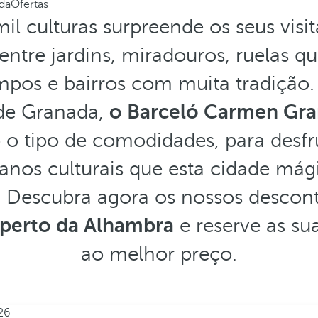
da
Ofertas
mil culturas surpreende os seus vis
entre jardins, miradouros, ruelas q
mpos e bairros com muita tradição
 de Granada,
o Barceló Carmen Gr
 o tipo de comodidades, para desfr
anos culturais que esta cidade mág
. Descubra agora os nossos descont
 perto da Alhambra
e reserve as su
ao melhor preço.
26