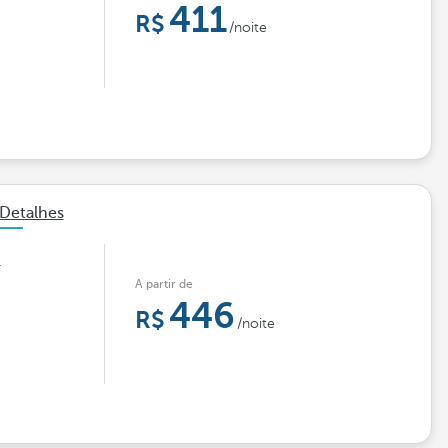
411
/noite
Detalhes
.
A partir de
446
/noite