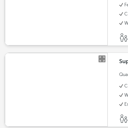
F
C
W
Sup
Quar
C
W
E