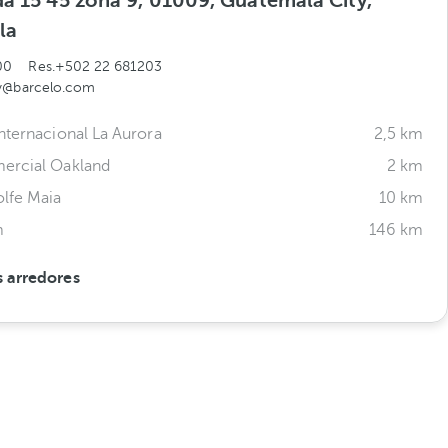
da 15 45 zona 9, 01009, Guatemala City,
la
00
Res.+502 22 681203
ty@barcelo.com
nternacional La Aurora
2,5 km
ercial Oakland
2 km
lfe Maia
10 km
m
146 km
 arredores