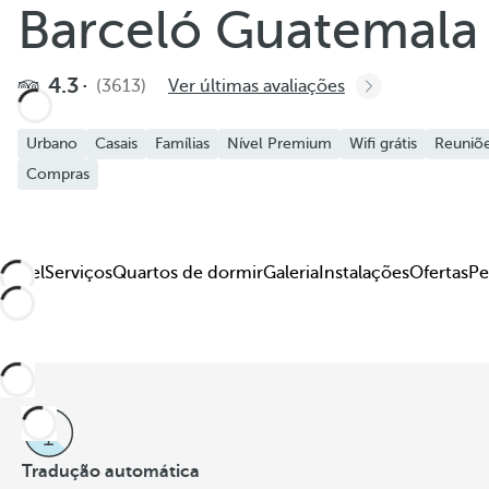
Barceló Guatemala 
4.3
(3613)
Ver últimas avaliações
Urbano
Casais
Famílias
Nível Premium
Wifi grátis
Reuniõe
Compras
Hotel
Serviços
Quartos de dormir
Galeria
Instalações
Ofertas
Pe
Tradução automática