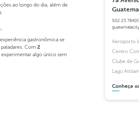
7a Aveni
ções ao longo do dia, além de
Guatema
s.
502 23 7840
.
guatemalaci
a experiência gastronômica se
Aeroporto I
s paladares. Com
2
Centro Com
e experimentar algo único sem
Clube de Go
Lago Attila
Conheça os