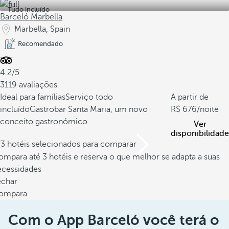
Tudo incluído
Barceló Marbella
Marbella, Spain
Recomendado
4.2/5
3119 avaliações
Ideal para famílias
Serviço todo
A partir de
incluído
Gastrobar Santa Maria, um novo
676
/noite
conceito gastronómico
Ver
disponibilidade
/3 hotéis selecionados para comparar
mpara até 3 hotéis e reserva o que melhor se adapta a suas
ecessidades
echar
ompara
Com o App Barceló você terá o