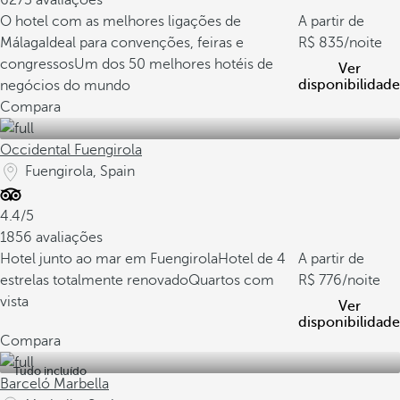
6273 avaliações
O hotel com as melhores ligações de
A partir de
Málaga
Ideal para convenções, feiras e
835
/noite
congressos
Um dos 50 melhores hotéis de
Ver
disponibilidade
negócios do mundo
Compara
Occidental Fuengirola
Fuengirola, Spain
4.4/5
1856 avaliações
Hotel junto ao mar em Fuengirola
Hotel de 4
A partir de
estrelas totalmente renovado
Quartos com
776
/noite
vista
Ver
disponibilidade
Compara
Tudo incluído
Barceló Marbella