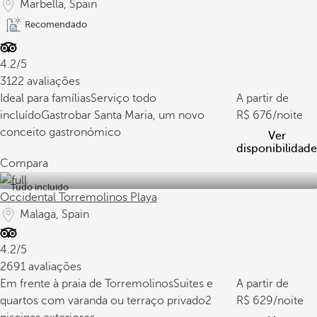
Marbella, Spain
Recomendado
4.2/5
3122 avaliações
Ideal para famílias
Serviço todo
A partir de
incluído
Gastrobar Santa Maria, um novo
676
/noite
conceito gastronómico
Ver
disponibilidade
Compara
Tudo incluído
Occidental Torremolinos Playa
Malaga, Spain
4.2/5
2691 avaliações
Em frente à praia de Torremolinos
Suites e
A partir de
quartos com varanda ou terraço privado
2
629
/noite