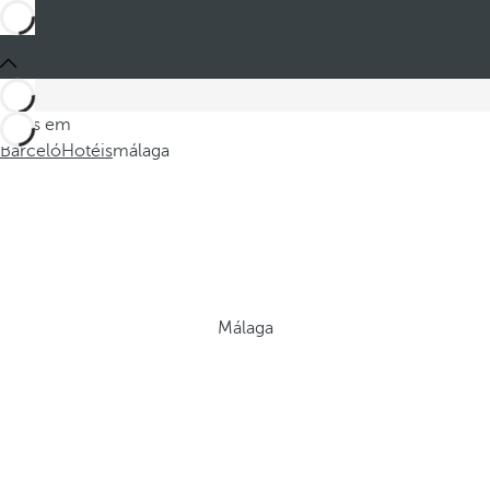
Estes em
Barceló
Hotéis
málaga
Málaga