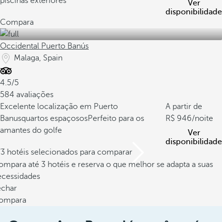
piscinas exteriores
Ver
disponibilidade
Compara
Occidental Puerto Banús
Malaga, Spain
4.5/5
584 avaliações
Excelente localização em Puerto
A partir de
Banus
quartos espaçosos
Perfeito para os
946
/noite
amantes do golfe
Ver
disponibilidade
/3 hotéis selecionados para comparar
mpara até 3 hotéis e reserva o que melhor se adapta a suas
ecessidades
echar
ompara