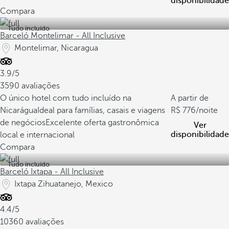
disponibilidade
Compara
Tudo incluído
Barceló Montelimar - All Inclusive
Montelimar, Nicaragua
3.9/5
3590 avaliações
O único hotel com tudo incluído na
A partir de
Nicarágua
Ideal para famílias, casais e viagens
776
/noite
de negócios
Excelente oferta gastronômica
Ver
disponibilidade
local e internacional
Compara
Tudo incluído
Barceló Ixtapa - All Inclusive
Ixtapa Zihuatanejo, Mexico
4.4/5
10360 avaliações