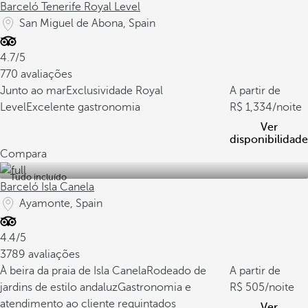
Barceló Tenerife Royal Level
San Miguel de Abona, Spain
4.7/5
770 avaliações
Junto ao mar
Exclusividade Royal
A partir de
Level
Excelente gastronomia
1,334
/noite
Ver
disponibilidade
Compara
Tudo incluído
Barceló Isla Canela
Ayamonte, Spain
4.4/5
3789 avaliações
À beira da praia de Isla Canela
Rodeado de
A partir de
jardins de estilo andaluz
Gastronomia e
505
/noite
atendimento ao cliente requintados
Ver