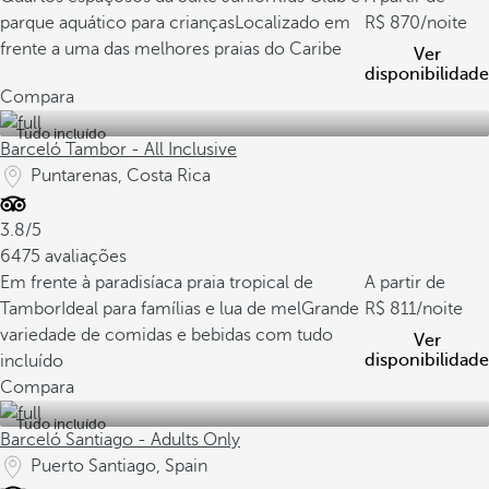
parque aquático para crianças
Localizado em
870
/noite
frente a uma das melhores praias do Caribe
Ver
disponibilidade
Compara
Tudo incluído
Barceló Tambor - All Inclusive
Puntarenas, Costa Rica
3.8/5
6475 avaliações
Em frente à paradisíaca praia tropical de
A partir de
Tambor
Ideal para famílias e lua de mel
Grande
811
/noite
variedade de comidas e bebidas com tudo
Ver
disponibilidade
incluído
Compara
Tudo incluído
Barceló Santiago - Adults Only
Puerto Santiago, Spain