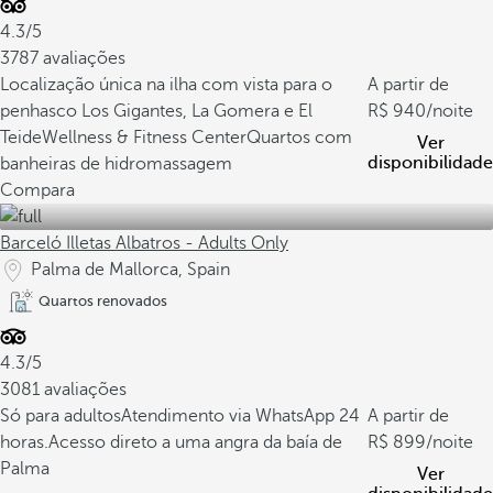
4.3/5
3787 avaliações
Localização única na ilha com vista para o
A partir de
penhasco Los Gigantes, La Gomera e El
940
/noite
Teide
Wellness & Fitness Center
Quartos com
Ver
disponibilidade
banheiras de hidromassagem
Compara
Barceló Illetas Albatros - Adults Only
Palma de Mallorca, Spain
Quartos renovados
4.3/5
3081 avaliações
Só para adultos
Atendimento via WhatsApp 24
A partir de
horas.
Acesso direto a uma angra da baía de
899
/noite
Palma
Ver