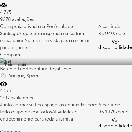
4.3/5
9278 avaliações
Com praia privada na Península de
A partir de
Santiago
Arquitetura inspirada na cultura
940
/noite
maia
Junior Suites com vista para o mar ou
Ver
disponibilidade
para os jardins
Compara
Tudo incluído
Barceló Fuerteventura Royal Level
Antigua, Spain
4.5/5
1797 avaliações
Junto ao mar
Suites espaçosas equipadas com
A partir de
todo o tipo de confortos
Atividades e
1,176
/noite
entretenimento para toda a família
Ver
disponibilidade