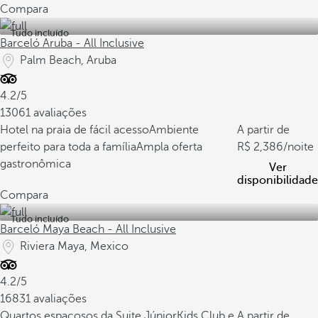
Compara
Tudo incluído
Barceló Aruba - All Inclusive
Palm Beach, Aruba
4.2/5
13061 avaliações
Hotel na praia de fácil acesso
Ambiente
A partir de
perfeito para toda a família
Ampla oferta
2,386
/noite
gastronômica
Ver
disponibilidade
Compara
Tudo incluído
Barceló Maya Beach - All Inclusive
Riviera Maya, Mexico
4.2/5
16831 avaliações
Quartos espaçosos da Suite Júnior
Kids Club e
A partir de