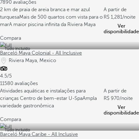
7890 avaliações
2 km de praia de areia branca e mar azul
A partir de
turquesa
Mais de 500 quartos com vista para o
1,281
/noite
mar
A maior piscina infinita da Riviera Maya
Ver
disponibilidade
Compara
Tudo incluído
Barceló Maya Colonial - All Inclusive
Riviera Maya, Mexico
4.5/5
11580 avaliações
Atividades aquáticas e instalações para
A partir de
crianças
Centro de bem-estar U-Spa
Ampla
970
/noite
variedade gastronômica
Ver
disponibilidade
Compara
Tudo incluído
Barceló Maya Caribe - All Inclusive