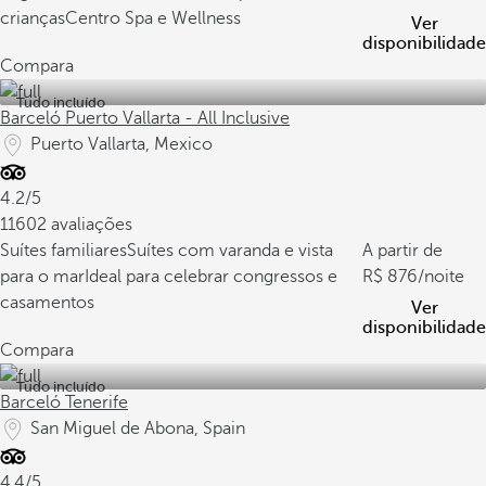
crianças
Centro Spa e Wellness
Ver
disponibilidade
Compara
Tudo incluído
Barceló Puerto Vallarta - All Inclusive
Puerto Vallarta, Mexico
4.2/5
11602 avaliações
Suítes familiares
Suítes com varanda e vista
A partir de
para o mar
Ideal para celebrar congressos e
876
/noite
casamentos
Ver
disponibilidade
Compara
Tudo incluído
Barceló Tenerife
San Miguel de Abona, Spain
4.4/5