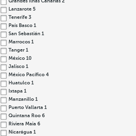
Grandes Ilhas Canárias
2
Lanzarote
5
Tenerife
3
País Basco
1
San Sebastián
1
Marrocos
1
Tanger
1
México
10
Jalisco
1
México Pacífico
4
Huatulco
1
Ixtapa
1
Manzanillo
1
Puerto Vallarta
1
Quintana Roo
6
Riviera Maia
6
Nicarágua
1