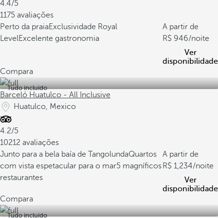
4.4/5
1175 avaliações
Perto da praia
Exclusividade Royal
A partir de
Level
Excelente gastronomia
946
/noite
Ver
disponibilidade
Compara
Tudo incluído
Barceló Huatulco - All Inclusive
Huatulco, Mexico
4.2/5
10212 avaliações
Junto para a bela baía de Tangolunda
Quartos
A partir de
com vista espetacular para o mar
5 magníficos
1,234
/noite
restaurantes
Ver
disponibilidade
Compara
Tudo incluído