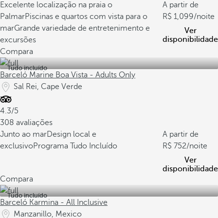
Excelente localização na praia o
A partir de
Palmar
Piscinas e quartos com vista para o
1,099
/noite
mar
Grande variedade de entretenimento e
Ver
disponibilidade
excursões
Compara
Tudo incluído
Barceló Marine Boa Vista - Adults Only
Sal Rei, Cape Verde
4.3/5
308 avaliações
Junto ao mar
Design local e
A partir de
exclusivo
Programa Tudo Incluído
752
/noite
Ver
disponibilidade
Compara
Tudo incluído
Barceló Karmina - All Inclusive
Manzanillo, Mexico