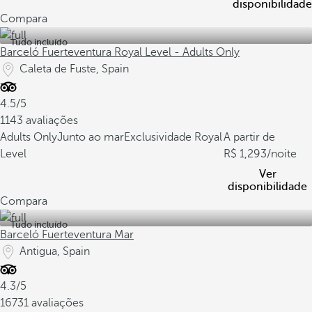
disponibilidade
Compara
Tudo incluído
Barceló Fuerteventura Royal Level - Adults Only
Caleta de Fuste, Spain
4.5/5
1143 avaliações
Adults Only
Junto ao mar
Exclusividade Royal
A partir de
Level
1,293
/noite
Ver
disponibilidade
Compara
Tudo incluído
Barceló Fuerteventura Mar
Antigua, Spain
4.3/5
16731 avaliações