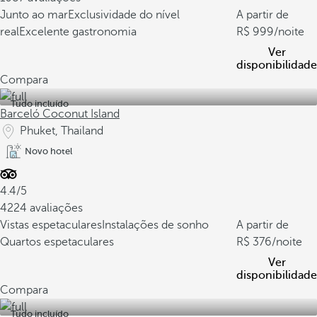
Junto ao mar
Exclusividade do nível
A partir de
real
Excelente gastronomia
999
/noite
Ver
disponibilidade
Compara
Tudo incluído
Barceló Coconut Island
Phuket, Thailand
Novo hotel
4.4/5
4224 avaliações
Vistas espetaculares
Instalações de sonho
A partir de
Quartos espetaculares
376
/noite
Ver
disponibilidade
Compara
Tudo incluído