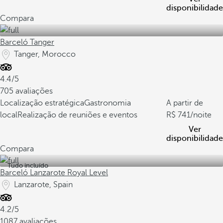
disponibilidade
Compara
Barceló Tanger
Tanger, Morocco
4.4/5
705 avaliações
Localização estratégica
Gastronomia
A partir de
local
Realização de reuniões e eventos
741
/noite
Ver
disponibilidade
Compara
Tudo incluído
Barceló Lanzarote Royal Level
Lanzarote, Spain
4.2/5
1087 avaliações