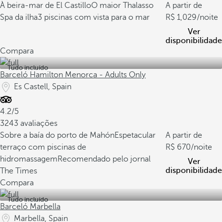
À beira-mar de El Castillo
O maior Thalasso
A partir de
Spa da ilha
3 piscinas com vista para o mar
1,029
/noite
Ver
disponibilidade
Compara
Tudo incluído
Barceló Hamilton Menorca - Adults Only
Es Castell, Spain
4.2/5
3243 avaliações
Sobre a baía do porto de Mahón
Espetacular
A partir de
terraço com piscinas de
670
/noite
hidromassagem
Recomendado pelo jornal
Ver
disponibilidade
The Times
Compara
Tudo incluído
Barceló Marbella
Marbella, Spain