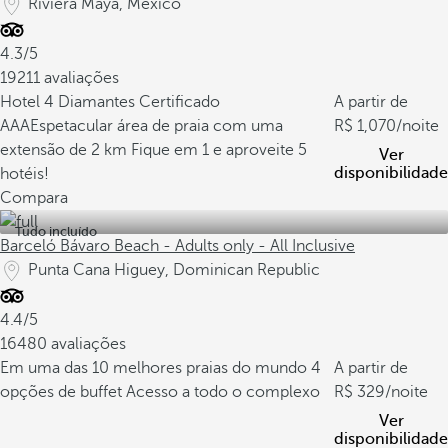
Riviera Maya, Mexico
4.3/5
19211 avaliações
Hotel 4 Diamantes Certificado
A partir de
AAA
Espetacular área de praia com uma
1,070
/noite
extensão de 2 km
Fique em 1 e aproveite 5
Ver
disponibilidade
hotéis!
Compara
Tudo incluído
Barceló Bávaro Beach - Adults only - All Inclusive
Punta Cana Higuey, Dominican Republic
4.4/5
16480 avaliações
Em uma das 10 melhores praias do mundo
4
A partir de
opções de buffet
Acesso a todo o complexo
329
/noite
Ver
disponibilidade