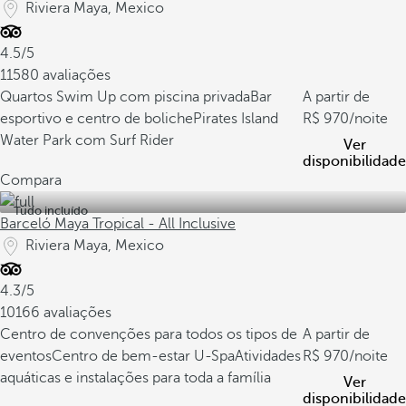
Riviera Maya, Mexico
4.5/5
11580 avaliações
Quartos Swim Up com piscina privada
Bar
A partir de
esportivo e centro de boliche
Pirates Island
970
/noite
Water Park com Surf Rider
Ver
disponibilidade
Compara
Tudo incluído
Barceló Maya Tropical - All Inclusive
Riviera Maya, Mexico
4.3/5
10166 avaliações
Centro de convenções para todos os tipos de
A partir de
eventos
Centro de bem-estar U-Spa
Atividades
970
/noite
aquáticas e instalações para toda a família
Ver
disponibilidade