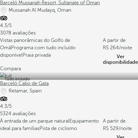
Barceló Mussanah Resort, Sultanate of Oman
Mussanah Al Mudayq, Oman
4.3/5
3078 avaliações
Vistas panorâmicas do Golfo de
A partir de
Omã
Programa com tudo incluído
264
/noite
disponível
Praia privada
Ver
disponibilidade
Compara
Tudo incluído
Barceló Cabo de Gata
Retamar, Spain
4.3/5
5324 avaliações
À entrada de um parque natural
Equipamento
A partir de
ideal para famílias
Pista de ciclismo
529
/noite
Ver