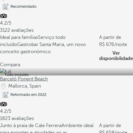
Recomendado
4.2/5
3122 avaliações
Ideal para famílias
Serviço todo
A partir de
incluído
Gastrobar Santa Maria, um novo
676
/noite
conceito gastronómico
Ver
disponibilidade
Compara
Tudo incluído
Barceló Ponent Beach
Mallorca, Spain
Reformado em 2022
4.2/5
1823 avaliações
Junto à praia de Cale Ferrera
Ambiente ideal
A partir de
para esportes e atividades ao ar
658
/noite