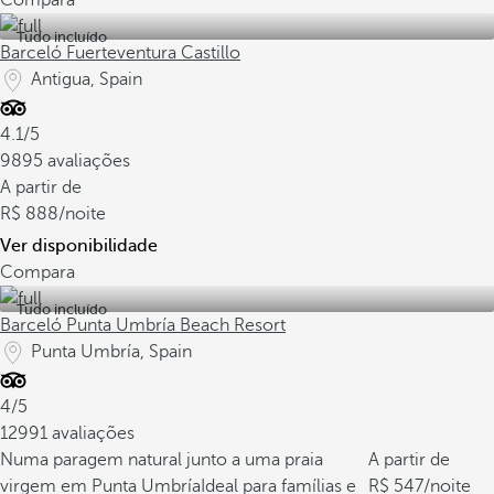
Compara
Tudo incluído
Barceló Fuerteventura Castillo
Antigua, Spain
4.1/5
9895 avaliações
A partir de
888
/noite
Ver disponibilidade
Compara
Tudo incluído
Barceló Punta Umbría Beach Resort
Punta Umbría, Spain
4/5
12991 avaliações
Numa paragem natural junto a uma praia
A partir de
virgem em Punta Umbría
Ideal para famílias e
547
/noite