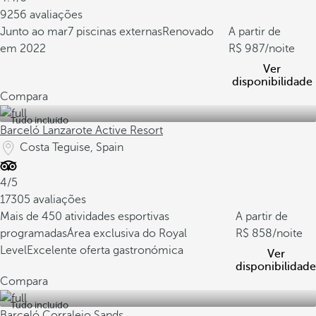
9256 avaliações
Junto ao mar
7 piscinas externas
Renovado
A partir de
em 2022
987
/noite
Ver
disponibilidade
Compara
Tudo incluído
Barceló Lanzarote Active Resort
Costa Teguise, Spain
4/5
17305 avaliações
Mais de 450 atividades esportivas
A partir de
programadas
Área exclusiva do Royal
858
/noite
Level
Excelente oferta gastronómica
Ver
disponibilidade
Compara
Tudo incluído
Barceló Corralejo Sands