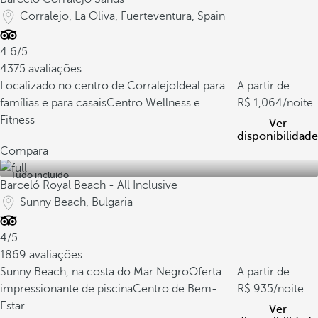
Corralejo, La Oliva, Fuerteventura, Spain
4.6/5
4375 avaliações
Localizado no centro de Corralejo
Ideal para
A partir de
famílias e para casais
Centro Wellness e
1,064
/noite
Fitness
Ver
disponibilidade
Compara
Tudo incluído
Barceló Royal Beach - All Inclusive
Sunny Beach, Bulgaria
4/5
1869 avaliações
Sunny Beach, na costa do Mar Negro
Oferta
A partir de
impressionante de piscina
Centro de Bem-
935
/noite
Estar
Ver