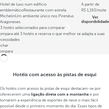
Hotel de luxo num edifício
A partir de
emblemático
Restaurante com estrela
1,193
/noite
Michelin
Um ambiente único nos Pirenéus
Ver
disponibilidade
Aragoneses
/3 hotéis selecionados para comparar
mpara até 3 hotéis e reserva o que melhor se adapta a suas
ecessidades
echar
ompara
Hotéis com acesso às pistas de esqui
Os hotéis com acesso às pistas de esqui destacam-se por
oferecerem uma
ligação direta com a montanha
e por
tornarem a experiência de esportes de neve o mais fácil
possível desde o primeiro momento do dia. Esses tipos de