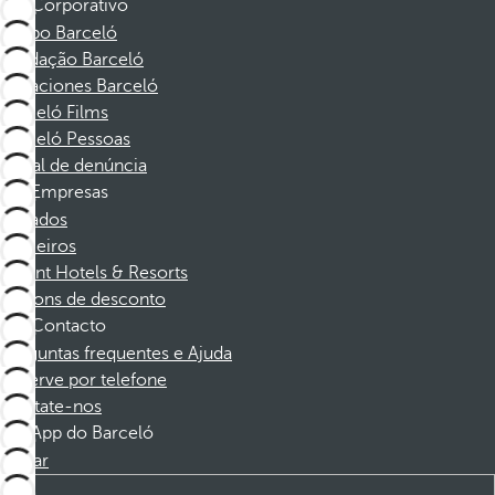
Corporativo
Grupo Barceló
Fundação Barceló
Vacaciones Barceló
Barceló Films
Barceló Pessoas
Canal de denúncia
Empresas
Afiliados
Parceiros
Dorint Hotels & Resorts
Cupons de desconto
Contacto
Perguntas frequentes e Ajuda
Reserve por telefone
Contate-nos
App do Barceló
Baixar