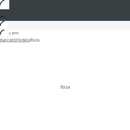
Estes em
Barceló
Hotéis
Ibiza
Ibiza