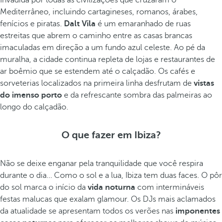
Invadida por todas as civilizações que cruzaram o
Mediterrâneo, incluindo cartagineses, romanos, árabes,
fenícios e piratas.
Dalt Vila
é um emaranhado de ruas
estreitas que abrem o caminho entre as casas brancas
imaculadas em direção a um fundo azul celeste. Ao pé da
muralha, a cidade continua repleta de lojas e restaurantes de
ar boêmio que se estendem até o calçadão. Os cafés e
sorveterias localizados na primeira linha desfrutam de
vistas
do imenso porto
e da refrescante sombra das palmeiras ao
longo do calçadão.
O que fazer em Ibiza?
Não se deixe enganar pela tranquilidade que você respira
durante o dia… Como o sol e a lua, Ibiza tem duas faces. O pôr
do sol marca o início da
vida noturna
com intermináveis
festas malucas que exalam glamour. Os DJs mais aclamados
da atualidade se apresentam todos os verões nas
imponentes