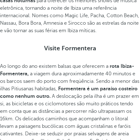
casas noturnas
para oferecer os melhores shows de música
eletrônica, tornando a noite de Ibiza uma referência
internacional. Nomes como Magic Life, Pacha, Cotton Beach,
Nassau, Bora Bora, Amnesia e Sirocco são as estrelas da noite
e vão tornar as suas férias em Ibiza míticas.
Visite Formentera
Ao longo do ano existem balsas que oferecem a
rota Ibiza-
Formentera,
a viagem dura aproximadamente 40 minutos e
os barcos saem do porto com freqüência. Sendo a menor das
ilhas Pitiusanas habitadas,
Formentera é um paraíso costeiro
como nenhum outro.
A deslocação pela ilha é um prazer em
si, as bicicletas e os ciclomotores são muito práticos tendo
em conta que as distâncias a percorrer não ultrapassam os
16km. Os delicados caminhos que acompanham o litoral
levam a paisagens bucólicas com águas cristalinas e faróis
cativantes. Deixe-se seduzir por praias selvagens de areia