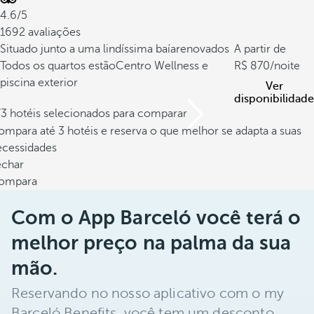
4.6/5
1692 avaliações
Situado junto a uma lindíssima baía
renovados
A partir de
Todos os quartos estão
Centro Wellness e
870
/noite
piscina exterior
Ver
disponibilidade
/3 hotéis selecionados para comparar
mpara até 3 hotéis e reserva o que melhor se adapta a suas
ecessidades
echar
ompara
Com o App Barceló você terá o
melhor preço na palma da sua
mão.
Reservando no nosso aplicativo com o my
Barceló Benefits, você tem um desconto