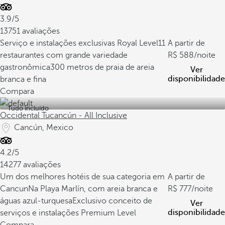
3.9/5
13751 avaliações
Serviço e instalações exclusivas Royal Level
11
A partir de
restaurantes com grande variedade
588
/noite
gastronômica
300 metros de praia de areia
Ver
disponibilidade
branca e fina
Compara
Tudo incluído
Occidental Tucancún - All Inclusive
Cancún, Mexico
4.2/5
14277 avaliações
Um dos melhores hotéis de sua categoria em
A partir de
Cancun
Na Playa Marlín, com areia branca e
777
/noite
águas azul-turquesa
Exclusivo conceito de
Ver
disponibilidade
serviços e instalações Premium Level