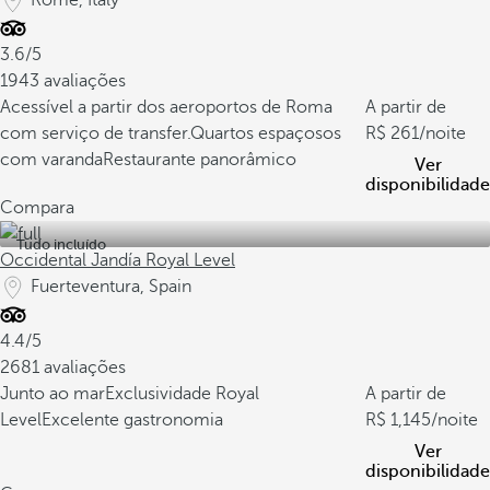
Rome, Italy
3.6/5
1943 avaliações
Acessível a partir dos aeroportos de Roma
A partir de
com serviço de transfer.
Quartos espaçosos
261
/noite
com varanda
Restaurante panorâmico
Ver
disponibilidade
Compara
Tudo incluído
Occidental Jandía Royal Level
Fuerteventura, Spain
4.4/5
2681 avaliações
Junto ao mar
Exclusividade Royal
A partir de
Level
Excelente gastronomia
1,145
/noite
Ver
disponibilidade