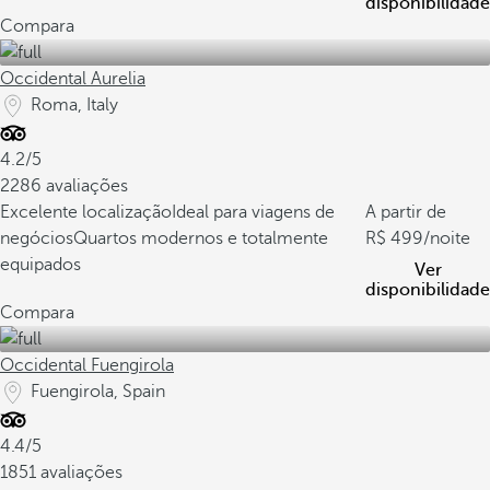
disponibilidade
Compara
Occidental Aurelia
Roma, Italy
4.2/5
2286 avaliações
Excelente localização
Ideal para viagens de
A partir de
negócios
Quartos modernos e totalmente
499
/noite
equipados
Ver
disponibilidade
Compara
Occidental Fuengirola
Fuengirola, Spain
4.4/5
1851 avaliações