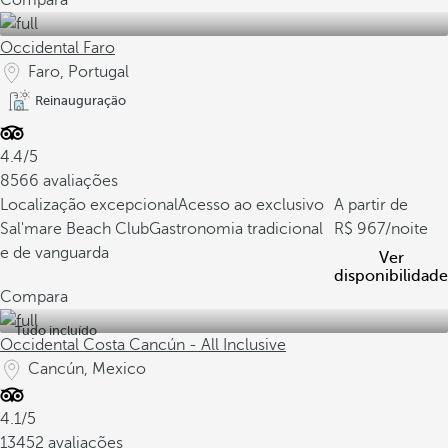
Compara
Occidental Faro
Faro, Portugal
Reinauguração
4.4/5
8566 avaliações
Localização excepcional
Acesso ao exclusivo
A partir de
Sal'mare Beach Club
Gastronomia tradicional
967
/noite
e de vanguarda
Ver
disponibilidade
Compara
Tudo incluído
Occidental Costa Cancún - All Inclusive
Cancún, Mexico
4.1/5
13452 avaliações