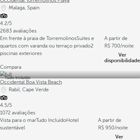
Occidental Torremolinos Playa
Malaga, Spain
4.2/5
2683 avaliações
Em frente à praia de Torremolinos
Suites e
A partir de
quartos com varanda ou terraço privado
2
700
/noite
piscinas exteriores
Ver
disponibilidade
Compara
Tudo incluído
Occidental Boa Vista Beach
Rabil, Cape Verde
4.5/5
1072 avaliações
Vista para o mar
Tudo Incluído
Hotel
A partir de
sustentável
950
/noite
Ver