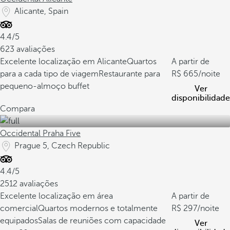
Alicante, Spain
4.4/5
623 avaliações
Excelente localização em Alicante
Quartos
A partir de
para a cada tipo de viagem
Restaurante para
665
/noite
pequeno-almoço buffet
Ver
disponibilidade
Compara
Occidental Praha Five
Prague 5, Czech Republic
4.4/5
2512 avaliações
Excelente localização em área
A partir de
comercial
Quartos modernos e totalmente
297
/noite
equipados
Salas de reuniões com capacidade
Ver