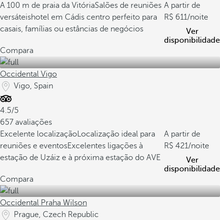
A 100 m de praia da Vitória
Salões de reuniões
A partir de
versáteis
hotel em Cádis centro perfeito para
611
/noite
casais, famílias ou estâncias de negócios
Ver
disponibilidade
Compara
Occidental Vigo
Vigo, Spain
4.5/5
657 avaliações
Excelente localização
Localização ideal para
A partir de
reuniões e eventos
Excelentes ligações à
421
/noite
estação de Uzáiz e à próxima estação do AVE
Ver
disponibilidade
Compara
Occidental Praha Wilson
Prague, Czech Republic