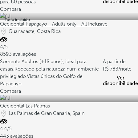
disponibilidade
para 60 pessoas
Compara
Tudo incluído
Occidental Papagayo - Adults only - All Inclusive
Guanacaste, Costa Rica
4/5
8593 avaliações
Somente Adultos (+18 anos), ideal para
A partir de
casais.
Rodeado pela natureza num ambiente
783
/noite
privilegiado.
Vistas únicas do Golfo de
Ver
disponibilidade
Papagayo.
Compara
Occidental Las Palmas
Las Palmas de Gran Canaria, Spain
4.4/5
443 avaliações