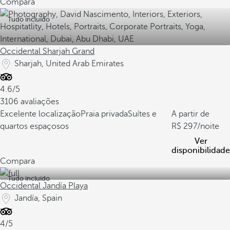
Compara
Tudo incluído
Occidental Sharjah Grand
Sharjah, United Arab Emirates
4.6/5
3106 avaliações
Excelente localização
Praia privada
Suítes e
A partir de
quartos espaçosos
297
/noite
Ver
disponibilidade
Compara
Tudo incluído
Occidental Jandía Playa
Jandía, Spain
4/5