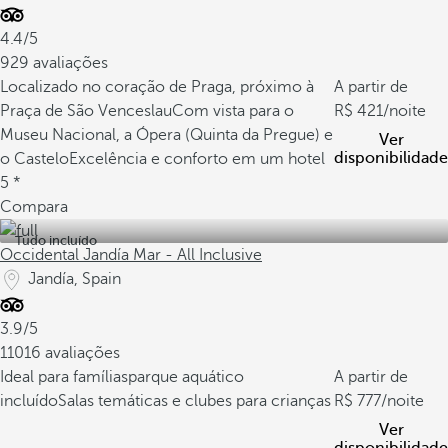
4.4/5
929 avaliações
Localizado no coração de Praga, próximo à
A partir de
Praça de São Venceslau
Com vista para o
421
/noite
Museu Nacional, a Ópera (Quinta da Pregue) e
Ver
disponibilidade
o Castelo
Excelência e conforto em um hotel
5 *
Compara
Tudo incluído
Occidental Jandía Mar - All Inclusive
Jandía, Spain
3.9/5
11016 avaliações
Ideal para famílias
parque aquático
A partir de
incluído
Salas temáticas e clubes para crianças
777
/noite
Ver