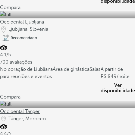
disponibilidade
Compara
Occidental Ljubljana
Ljubljana, Slovenia
Recomendado
4.1/5
700 avaliações
No coração de Liubliana
Área de ginástica
Salas
A partir de
para reuniões e eventos
849
/noite
Ver
disponibilidade
Compara
Occidental Tanger
Tánger, Morocco
4.4/5