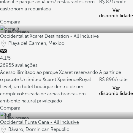
infantil e parque aquático
7 restaurantes com
831
/noite
gastronomia requintada
Ver
disponibilidade
Compara
Tudo incluído
Occidental at Xcaret Destination - All Inclusive
Playa del Carmen, Mexico
4.1/5
26955 avaliações
Acesso ilimitado ao parque Xcaret reservando
A partir de
o pacote Unlimited Xcaret Xperience
Royal
896
/noite
Level, um hotel boutique dentro de um
Ver
disponibilidade
complexo
Enseada de areias brancas em
ambiente natural privilegiado
Compara
Tudo incluído
Occidental Punta Cana - All Inclusive
Bávaro, Dominican Republic