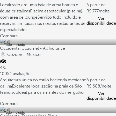
Localizado em uma baía de areia branca e
A partir de
águas cristalinas
Piscina espetacular (piscina)
777
/noite
com área de lounge
Serviço tudo incluído e
Ver
disponibilidade
reservas ilimitadas nos nossos restaurantes de
especialidades
Compara
Tudo incluído
Occidental Cozumel - All Inclusive
Cozumel, Mexico
4/5
10054 avaliações
Arquitetura única no estilo hacienda mexicano
A partir de
da ilha
Excelente localização na praia de São
688
/noite
Francisco
Ideal para os amantes do mergulho
Ver
disponibilidade
Compara
Tudo incluído