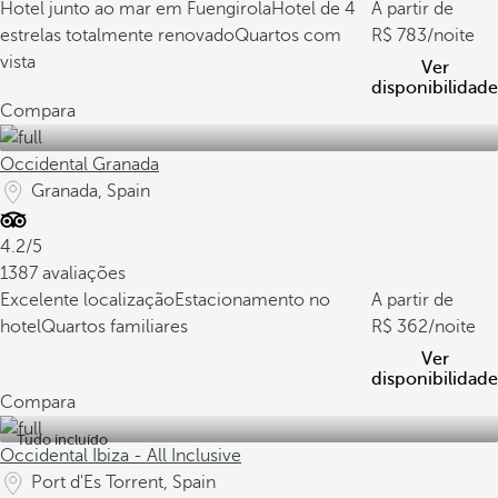
Hotel junto ao mar em Fuengirola
Hotel de 4
A partir de
estrelas totalmente renovado
Quartos com
783
/noite
vista
Ver
disponibilidade
Compara
Occidental Granada
Granada, Spain
4.2/5
1387 avaliações
Excelente localização
Estacionamento no
A partir de
hotel
Quartos familiares
362
/noite
Ver
disponibilidade
Compara
Tudo incluído
Occidental Ibiza - All Inclusive
Port d'Es Torrent, Spain