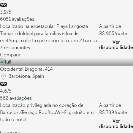
3.9/5
6051 avaliações
Localizado na espetacular Playa Langosta
A partir de
Tamarindo
Ideal para famílias e lua de
955
/noite
mel
Ampla oferta gastronômica com 2 bares e
Ver
disponibilidade
3 restaurantes
Compara
Occidental Diagonal 414
Barcelona, Spain
4.6/5
562 avaliações
Localização privilegiada no coração de
A partir de
Barcelona
Terraço Rooftop
Wi-Fi gratuito em
789
/noite
todo o hotel
Ver
disponibilidade
Compara