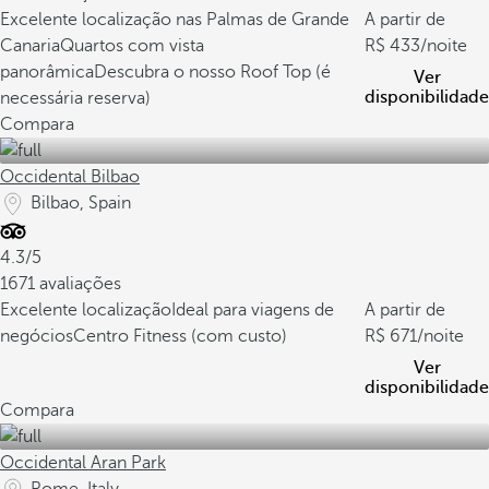
Excelente localização nas Palmas de Grande
A partir de
Canaria
Quartos com vista
433
/noite
panorâmica
Descubra o nosso Roof Top (é
Ver
disponibilidade
necessária reserva)
Compara
Occidental Bilbao
Bilbao, Spain
4.3/5
1671 avaliações
Excelente localização
Ideal para viagens de
A partir de
negócios
Centro Fitness (com custo)
671
/noite
Ver
disponibilidade
Compara
Occidental Aran Park