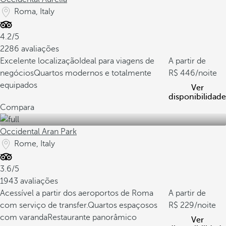
Roma, Italy
4.2/5
2286 avaliações
Excelente localização
Ideal para viagens de
A partir de
negócios
Quartos modernos e totalmente
446
/noite
equipados
Ver
disponibilidade
Compara
Occidental Aran Park
Rome, Italy
3.6/5
1943 avaliações
Acessível a partir dos aeroportos de Roma
A partir de
com serviço de transfer.
Quartos espaçosos
229
/noite
com varanda
Restaurante panorâmico
Ver