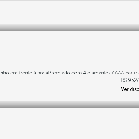
nho em frente à praia
Premiado com 4 diamantes AAA
A partir
952
Ver dis