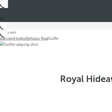
Estes em
Barceló
Hotéis
Refúgio Real
Golfe
Royal Hidea