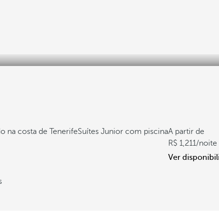
o na costa de Tenerife
Suítes Junior com piscina
A partir de
1,211
/noite
Ver disponibi
s