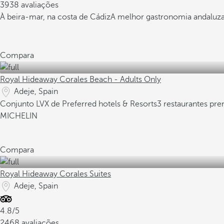
3938 avaliações
À beira-mar, na costa de Cádiz
A melhor gastronomia andaluz
Compara
Royal Hideaway Corales Beach - Adults Only
Adeje, Spain
Conjunto LVX de Preferred hotels & Resorts
3 restaurantes pr
MICHELIN
Compara
Royal Hideaway Corales Suites
Adeje, Spain
4.8/5
2468 avaliações