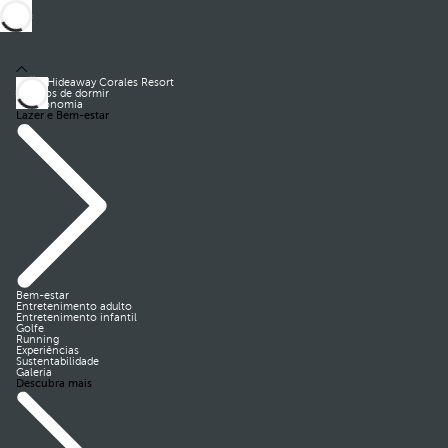
Royal Hideaway Corales Resort
Quartos de dormir
Gastronomia
Lazer e Bem-estar
Bem-estar
Entretenimento adulto
Entretenimento infantil
Golfe
Running
Experiências
Sustentabilidade
Galeria
Descubra mais