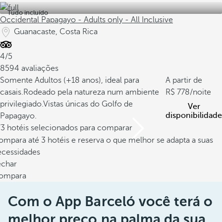
Tudo incluído
Occidental Papagayo - Adults only - All Inclusive
Guanacaste, Costa Rica
4/5
8594 avaliações
Somente Adultos (+18 anos), ideal para
A partir de
casais.
Rodeado pela natureza num ambiente
778
/noite
privilegiado.
Vistas únicas do Golfo de
Ver
disponibilidade
Papagayo.
/3 hotéis selecionados para comparar
mpara até 3 hotéis e reserva o que melhor se adapta a suas
ecessidades
echar
ompara
Com o App Barceló você terá o
melhor preço na palma da sua