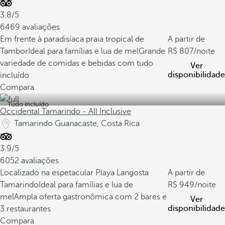
3.8/5
6469 avaliações
Em frente à paradisíaca praia tropical de
A partir de
Tambor
Ideal para famílias e lua de mel
Grande
807
/noite
variedade de comidas e bebidas com tudo
Ver
disponibilidade
incluído
Compara
Tudo incluído
Occidental Tamarindo - All Inclusive
Tamarindo Guanacaste, Costa Rica
3.9/5
6052 avaliações
Localizado na espetacular Playa Langosta
A partir de
Tamarindo
Ideal para famílias e lua de
949
/noite
mel
Ampla oferta gastronômica com 2 bares e
Ver
disponibilidade
3 restaurantes
Compara