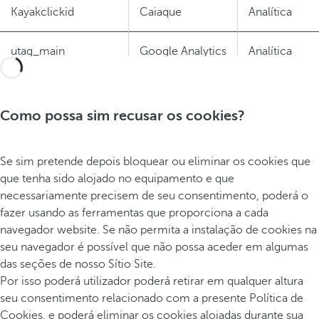
terceiros:
_gac_UA-
Kayakclickid
Caiaque
Analítica
Google Analytics
40201294-10
utag_main
Google Analytics
Analítica
_gac_UA-
Google Analytics
77005056-1
optimizelyEndUserId
Optimizely
Experiência d
Como possa sim recusar os cookies?
_gat_tealium_0
Google Analytics
_gid
Google Analytics
Se sim pretende depois bloquear ou eliminar os cookies que
que tenha sido alojado no equipamento e que
necessariamente precisem de seu consentimento, poderá o
channelcloser
Trivago/Tripadvisor/C
fazer usando as ferramentas que proporciona a cada
navegador website. Se não permita a instalação de cookies na
channelflow
Tealium
seu navegador é possível que não possa aceder em algumas
das seções de nosso Sítio Site.
channeloriginator
Commission Junctio
Por isso poderá utilizador poderá retirar em qualquer altura
seu consentimento relacionado com a presente Política de
Cookies, e poderá eliminar os cookies alojadas durante sua
channelwinner
Google Analytics