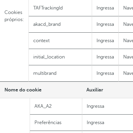
TAFTrackingId
Ingressa
Nav
Cookies
próprios:
akacd_brand
Ingressa
Nav
context
Ingressa
Nav
initial_location
Ingressa
Nav
multibrand
Ingressa
Nav
Nome do cookie
Auxiliar
AKA_A2
Ingressa
Preferências
Ingressa