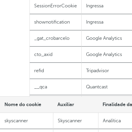
SessionErrorCookie
Ingressa
shownotification
Ingressa
_gat_crobarcelo
Google Analytics
cto_axid
Google Analytics
refid
Tripadvisor
__qca
Quantcast
__qsj
Sojern
Nome do cookie
Auxiliar
Finalidade d
Cookies
_ga
Google Analytics
skyscanner
Skyscanner
Analítica
de