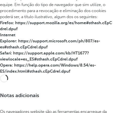
equipe. Em função do tipo de navegador que sim utilize, o
procedimento para a revocação e eliminação dos cookies
Tradedoubler tduid
Tradedoubler
poderá ser, a título ilustrativo, algum dos os seguintes:
Firefox: https://support.mozilla.org/es/home#sthash.cEpC
dreI.dpuf
Internet
Explorer: https://support.microsoft.com/ph/807/es-
es#sthash.cEpCdreI.dpuf
Safari: https://support.apple.com/kb/HT1677?
viewlocale=es_ES#sthash.cEpCdreI.dpuf
Opera: https://help.opera.com/Windows/8.54/es-
ES/index.html#sthash.cEpCdreI.dpuf
Notas adicionais
Os navegadores website são as ferramentas encarregue da