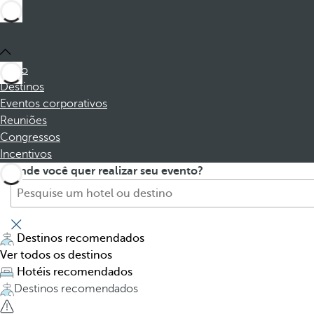
Início
Destinos
Eventos corporativos
Reuniões
Congressos
Incentivos
P
P
Onde você quer realizar seu evento?
r
r
o
e
c
s
u
s
Destinos recomendados
r
i
Ver todos os destinos
e
n
Hotéis recomendados
h
g
Destinos recomendados
o
t