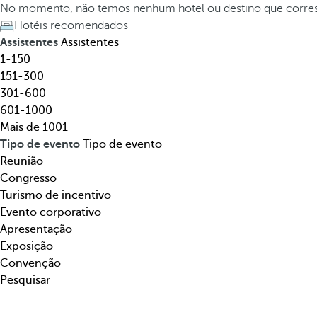
t
h
No momento, não temos nenhum hotel ou destino que corre
e
e
Hotéis recomendados
l
d
Assistentes
Assistentes
,
o
1-150
d
w
151-300
e
n
301-600
s
a
601-1000
t
r
Mais de 1001
i
r
Tipo de evento
Tipo de evento
n
o
Reunião
o
w
Congresso
,
k
Turismo de incentivo
t
e
Evento corporativo
e
y
Apresentação
m
o
Exposição
á
p
Convenção
t
e
Pesquisar
i
n
c
s