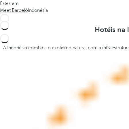
Estes em
a
t
Meet Barceló
Indonésia
.
h
.
e
.
p
Hotéis na 
o
p
u
A Indonésia combina o exotismo natural com a infraestrutura
p
a
n
d
m
o
v
e
s
f
o