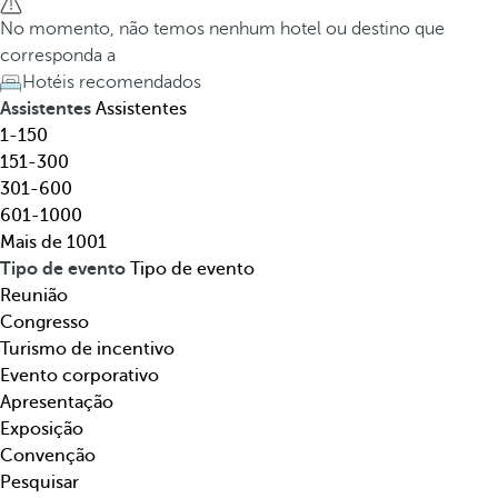
t
h
No momento, não temos nenhum hotel ou destino que
e
e
corresponda a
l
d
Hotéis recomendados
,
o
Assistentes
Assistentes
d
w
1-150
e
n
151-300
s
a
301-600
t
r
601-1000
i
r
Mais de 1001
n
o
Tipo de evento
Tipo de evento
o
w
Reunião
,
k
Congresso
t
e
Turismo de incentivo
e
y
Evento corporativo
m
o
Apresentação
á
p
Exposição
t
e
Convenção
i
n
Pesquisar