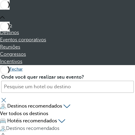
Início
Destinos
Eventos corporativos
Reuniões
Congressos
Incentivos
Fechar
P
P
Onde você quer realizar seu evento?
r
r
o
e
c
s
u
s
Destinos recomendados
r
i
Ver todos os destinos
e
n
Hotéis recomendados
h
g
Destinos recomendados
o
t