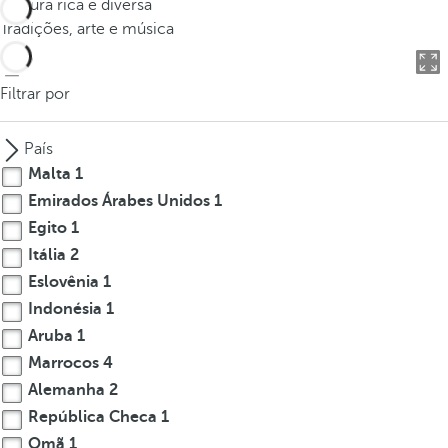
Cultura rica e diversa
o
Tradições, arte e música
u
c
a
Filtrar por
n
p
País
r
Malta
1
e
Emirados Árabes Unidos
1
s
Egito
1
s
t
Itália
2
h
Eslovênia
1
e
Indonésia
1
d
Aruba
1
o
Marrocos
4
w
Alemanha
2
n
República Checa
1
a
Omã
1
r