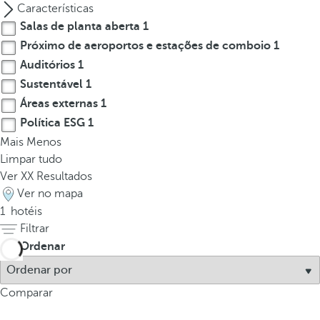
Características
p
Salas de planta aberta
1
o
p
Próximo de aeroportos e estações de comboio
1
u
Auditórios
1
p
Sustentável
1
.
Áreas externas
1
Política ESG
1
Mais
Menos
Limpar tudo
Ver
XX
Resultados
Ver no mapa
1
hotéis
Filtrar
Ordenar
Comparar