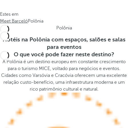
c
s
a
t
Estes em
.
h
Meet Barceló
Polônia
.
e
Polônia
.
p
o
Hotéis na Polônia com espaços, salões e salas
p
para eventos
u
O que você pode fazer neste destino?
p
A Polônia é um destino europeu em constante crescimento
a
para o turismo MICE, voltado para negócios e eventos.
n
Cidades como Varsóvia e Cracóvia oferecem uma excelente
d
relação custo-benefício, uma infraestrutura moderna e um
m
rico patrimônio cultural e natural.
o
v
e
s
f
o