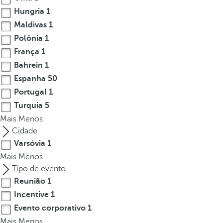
r
Hungria
1
o
Maldivas
1
w
Polônia
1
k
França
1
e
Bahrein
1
y
Espanha
50
t
Portugal
1
o
Turquia
5
n
Mais
a
Menos
v
Cidade
i
Varsóvia
1
g
Mais
Menos
a
Tipo de evento
t
Reunião
1
e
Incentive
1
t
Evento corporativo
1
o
Mais
Menos