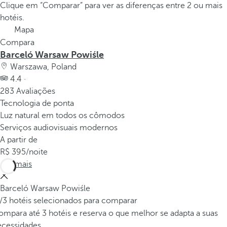
Clique em “Comparar” para ver as diferenças entre 2 ou mais
hotéis.
Mapa
Compara
Barceló Warsaw Powiśle
Warszawa, Poland
4.4 ·
283 Avaliações
Tecnologia de ponta
Luz natural em todos os cômodos
Serviços audiovisuais modernos
A partir de
395
/noite
Ver mais
Barceló Warsaw Powiśle
/3 hotéis selecionados para comparar
mpara até 3 hotéis e reserva o que melhor se adapta a suas
ecessidades