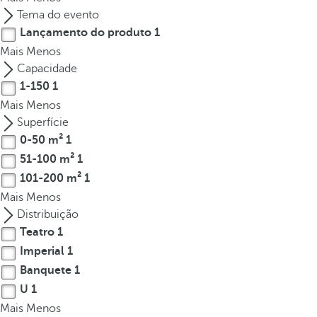
t
Tema do evento
h
Lançamento do produto
1
e
Mais
Menos
f
Capacidade
i
1-150
1
r
Mais
Menos
s
Superfície
t
0-50 m²
1
o
p
51-100 m²
1
t
101-200 m²
1
i
Mais
Menos
o
Distribuição
n
Teatro
1
o
Imperial
1
n
Banquete
1
t
U
1
h
Mais
Menos
e