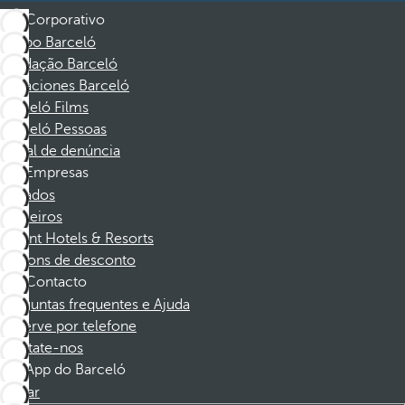
Corporativo
Grupo Barceló
Fundação Barceló
Vacaciones Barceló
Barceló Films
Barceló Pessoas
Canal de denúncia
Empresas
Afiliados
Parceiros
Dorint Hotels & Resorts
Cupons de desconto
Contacto
Perguntas frequentes e Ajuda
Reserve por telefone
Contate-nos
App do Barceló
Baixar