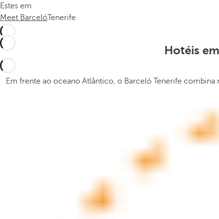
Estes em
a
t
Meet Barceló
Tenerife
.
h
.
e
.
p
Hotéis em
o
p
u
Em frente ao oceano Atlântico, o Barceló Tenerife combina 
p
a
n
d
m
o
v
e
s
f
o