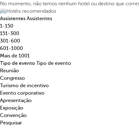
t
h
No momento, não temos nenhum hotel ou destino que corre
e
e
Hotéis recomendados
l
d
Assistentes
Assistentes
,
o
1-150
d
w
151-300
e
n
301-600
s
a
601-1000
t
r
Mais de 1001
i
r
Tipo de evento
Tipo de evento
n
o
Reunião
o
w
Congresso
,
k
Turismo de incentivo
t
e
Evento corporativo
e
y
Apresentação
m
o
Exposição
á
p
Convenção
t
e
Pesquisar
i
n
c
s