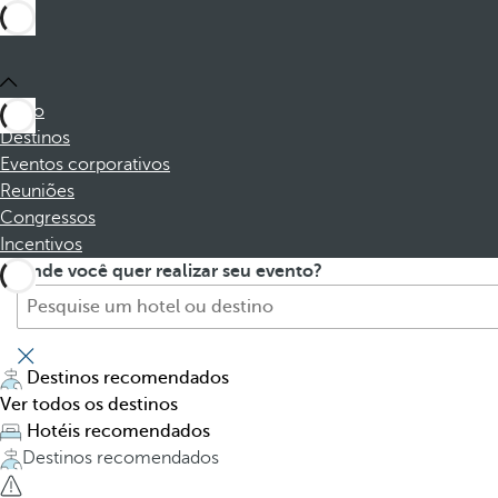
Início
Destinos
Eventos corporativos
Reuniões
Congressos
Incentivos
P
P
Onde você quer realizar seu evento?
r
r
o
e
c
s
u
s
Destinos recomendados
r
i
Ver todos os destinos
e
n
Hotéis recomendados
h
g
Destinos recomendados
o
t