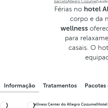
Barceló
Allegro Cozumel
Saúde
Férias no
hotel A
corpo e da 
wellness
ofere
para relaxame
casais. O h
equipad
Informação
Tratamentos
Pacotes
O
wellness Center do Allegro CozumelHotel