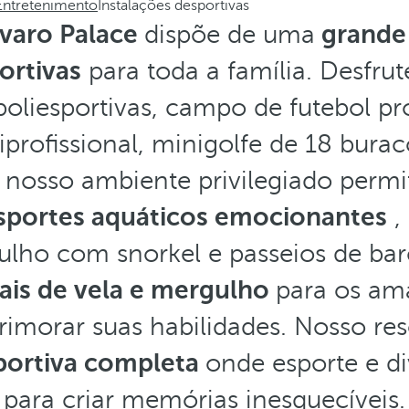
Entretenimento
Instalações desportivas
ávaro Palace
dispõe de uma
grande 
ortivas
para toda a família. Desfru
 poliesportivas, campo de futebol pr
profissional, minigolfe de 18 bura
 nosso ambiente privilegiado perm
sportes aquáticos emocionantes
,
ulho com snorkel e passeios de b
nais de vela e mergulho
para os am
imorar suas habilidades. Nosso re
portiva completa
onde esporte e d
para criar memórias inesquecíveis.