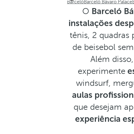
Barceló
Barceló Bávaro Palace
O
Barceló B
instalações desp
tênis, 2 quadras
de beisebol semi
Além disso,
experimente
e
windsurf, merg
aulas profissio
que desejam apr
experiência es