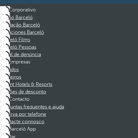
Corporativo
Grupo Barceló
Fundação Barceló
Vacaciones Barceló
Barceló Films
Barceló Pessoas
Canal de denúncia
Empresas
Afiliados
Parceiros
Dorint Hotels & Resorts
Cupões de desconto
Contacto
Perguntas frequentes e ajuda
Reserva por telefone
Contacte connosco
Barceló App
Instalar