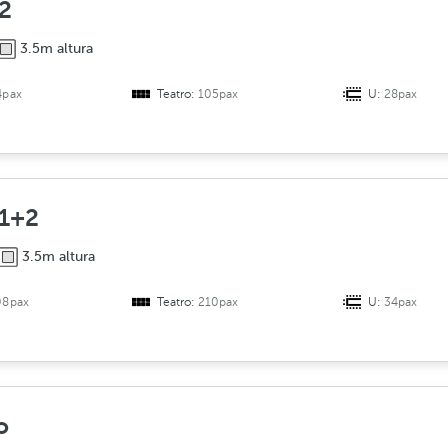
2
o
3.5m altura
4pax
Teatro:
105pax
U:
28pax
 1+2
3.5m altura
08pax
Teatro:
210pax
U:
34pax
o