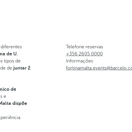
diferentes
Telefone reservas
rma de U
,
+356 2605 0000
s tipos de
Informações
dade de
juntar 2
fortinamalta.events@barcelo.
mico de
s e
Malta dispõe
xperiência