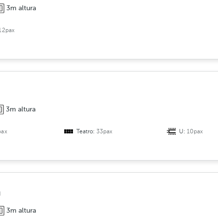
3m altura
12pax
3m altura
pax
Teatro:
33pax
U:
10pax
a
3m altura