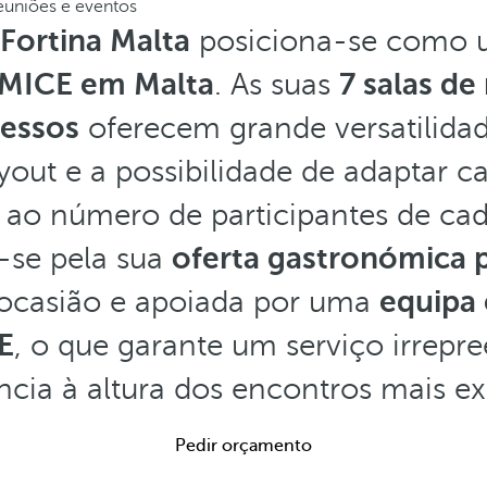
euniões e eventos
 Fortina Malta
posiciona-se como u
r MICE em Malta
. As suas
7 salas de
ressos
oferecem grande versatilidad
yout e a possibilidade de adaptar c
 ao número de participantes de ca
a-se pela sua
oferta gastronómica 
 ocasião e apoiada por uma
equipa 
E
, o que garante um serviço irrepr
ncia à altura dos encontros mais ex
Pedir orçamento