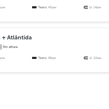
0pax
Teatro:
40pax
U:
14pax
 + Atlântida
3m altura
8pax
Teatro:
66pax
U:
22pax