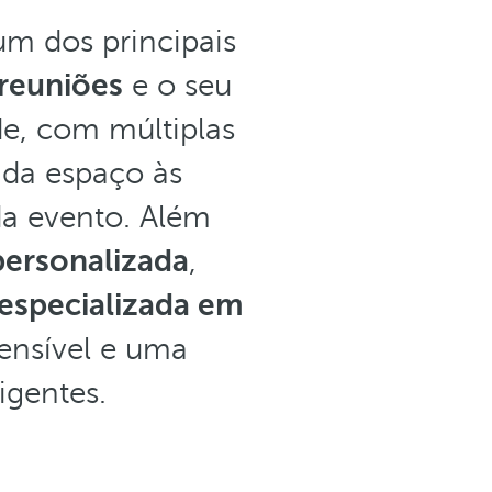
m dos principais
 reuniões
e o seu
e, com múltiplas
ada espaço às
da evento. Além
personalizada
,
especializada em
eensível e uma
igentes.