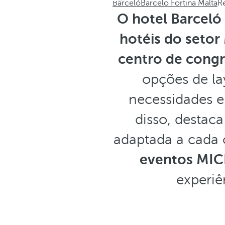
Barceló
Barcelo Fortina Malta
R
O hotel Barceló
hotéis do seto
centro de cong
opções de la
necessidades e
disso, destac
adaptada a cada
eventos MIC
experiê