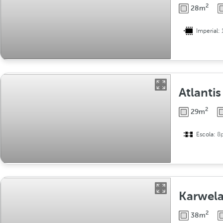
2
28m
Imperial:
Atlantis
2
29m
Escola:
8
Karwel
2
38m