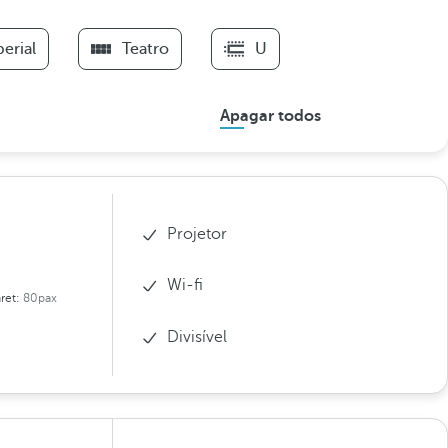
erial
Teatro
U
Apagar todos
Projetor
Wi-fi
ret:
80pax
Divisível