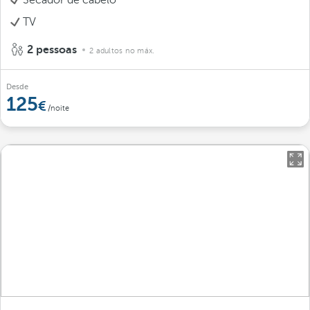
Secador de cabelo
TV
2 pessoas
2 adultos no máx.
Desde
125
/noite