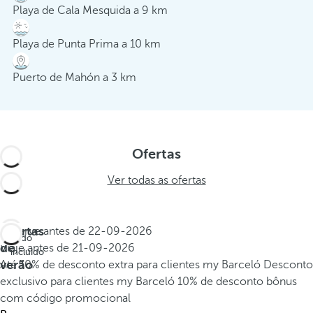
Playa de Cala Mesquida a 9 km
Playa de Punta Prima a 10 km
Puerto de Mahón a 3 km
Ofertas
Ver todas as ofertas
Ofertas
Reserve antes de
22-09-2026
Tudo
de
Viaje antes de
21-09-2026
incluído
verão
Até 10% de desconto extra para clientes my Barceló
Desconto
exclusivo para clientes my Barceló
10% de desconto bônus
com código promocional